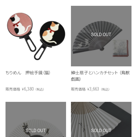
SOLD OUT
ちりめん 押絵手鏡（猫）
紳士扇子とハンカチセット （鳥獣
戯画）
6,380
3,663
販売価格
¥
販売価格
¥
税込
税込
SOLD OUT
SOLD OUT