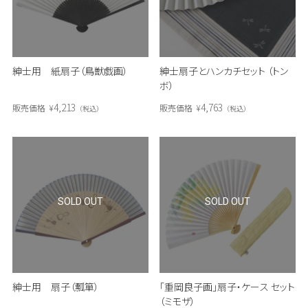
紳士用 紙扇子（鳥獣戯画）
紳士扇子とハンカチセット （トン
ボ）
4,213
4,763
販売価格
¥
販売価格
¥
税込
税込
SOLD OUT
SOLD OUT
紳士用 扇子（瓢箪）
「重岡良子画」扇子・ケース セット
（ミモザ）