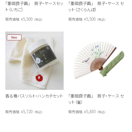
「重岡良子画」 扇子・ケース セ
「重岡良子画」 扇子・ケースセッ
ット（さくらんぼ）
ト（いちご）
5,500
5,500
販売価格
¥
販売価格
¥
税込
税込
New
香る椿バスソルト・ハンカチセット
「重岡良子画」 扇子・ケース セ
ット（雀）
5,720
5,830
販売価格
¥
販売価格
¥
税込
税込