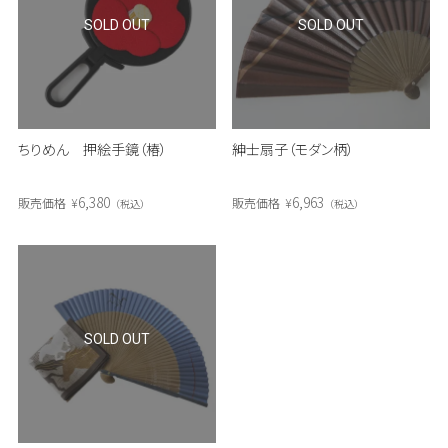
SOLD OUT
SOLD OUT
ちりめん 押絵手鏡（椿）
紳士扇子（モダン柄）
6,380
6,963
販売価格
¥
販売価格
¥
税込
税込
SOLD OUT