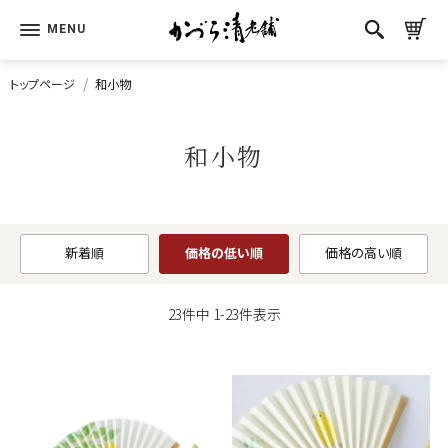
トップページ
和小物
和小物
新着順
価格の低い順
価格の高い順
23
件中
1
-
23
件表示