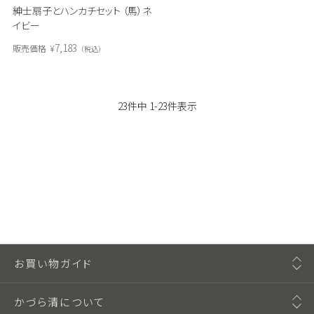
紳士扇子とハンカチセット （馬）ネ
イビー
7,183
販売価格
¥
税込
23
件中
1
-
23
件表示
お買い物ガイド
かづら清について