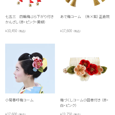
七五三 四輪梅ぶら下がり付き
あで梅コーム （朱×紫）正倉院
かんざし（赤・ピンク・黄緑）
10,450
17,600
¥
¥
税込
税込
小菊春呼梅コーム
梅づくしコーム小田巻付き （赤・
白・ピンク）
17,600
13,750
¥
¥
税込
税込