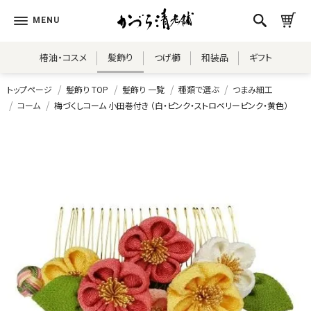
椿油・コスメ
髪飾り
つげ櫛
和装品
ギフト
トップページ
髪飾り TOP
髪飾り 一覧
種類で選ぶ
つまみ細工
コーム
梅づくしコーム 小田巻付き （白・ピンク・ストロベリーピンク・黄色）