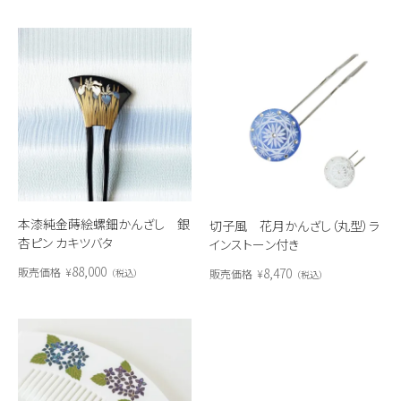
本漆純金蒔絵螺鈿かんざし 銀
切子風 花月かんざし（丸型）ラ
杏ピン カキツバタ
インストーン付き
88,000
8,470
販売価格
¥
販売価格
¥
税込
税込