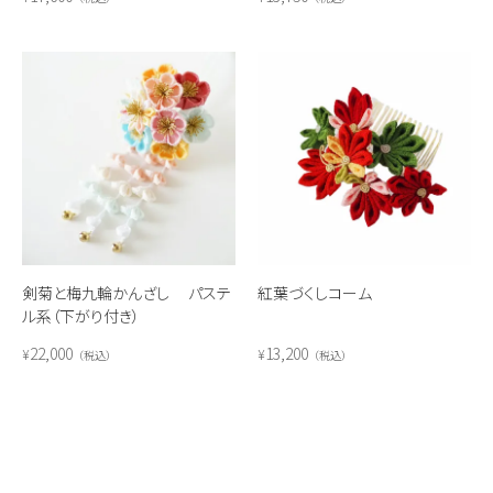
剣菊と梅九輪かんざし パステ
紅葉づくしコーム
ル系（下がり付き）
22,000
13,200
¥
¥
税込
税込