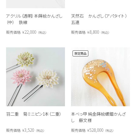
アクリル（透明）本蒔絵かんざし
天然石 かんざし（アパタイト ）
（中） 鉄線
五連
22,000
8,800
販売価格
¥
販売価格
¥
税込
税込
限定商品
羽二重 菊ミニピン1本（二重）
本べっ甲 純金蒔絵螺鈿かんざ
し 藤文様
3,520
528,000
販売価格
¥
販売価格
¥
税込
税込