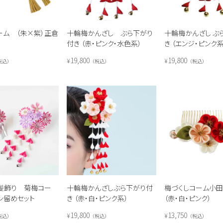
ーム （朱×紫）正倉
十輪梅かんざし ぶら下がり
十輪梅かんざし ぶ
付き （赤・ピンク・水色系）
き （エンジ・ピンク系
19,800
19,800
¥
¥
税込
税込
税込
髪飾り 菊梅コー
十輪梅かんざしぶら下がり付
梅づくしコーム小
ン留めセット
き （赤・白・ピンク系）
（赤・白・ピンク）
19,800
13,750
¥
¥
税込
税込
税込