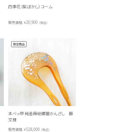
ト
四季花（紫ぼかし）コーム
20,900
販売価格
¥
税込
限定商品
本べっ甲 純金蒔絵螺鈿かんざし 藤
文様
528,000
販売価格
¥
税込