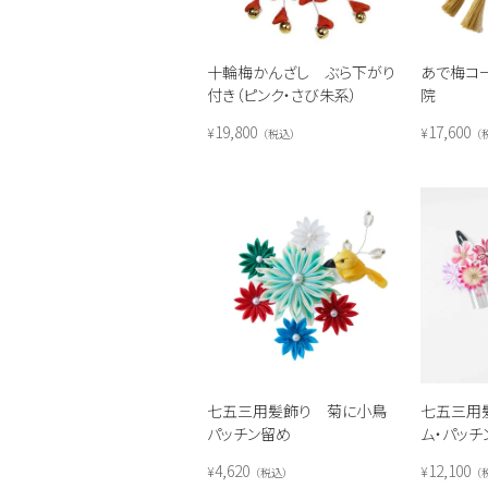
十輪梅かんざし ぶら下がり
あで梅コ
付き（ピンク・さび朱系）
院
19,800
17,600
¥
¥
税込
七五三用髪飾り 菊に小鳥
七五三用
パッチン留め
ム・パッチ
4,620
12,100
¥
¥
税込