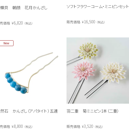
ソフトフラワーコーム・ミニピンセッ
白蝶貝 朝顔 花月かんざし
16,500
販売価格
¥
税込
6,820
売価格
¥
税込
New
然石 かんざし（アパタイト ）五連
羽二重 菊ミニピン1本（二重）
8,800
3,520
売価格
¥
販売価格
¥
税込
税込