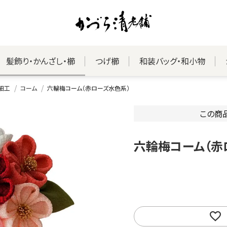
髪飾り・かんざし・櫛
つげ櫛
和装バッグ・和小物
細工
コーム
六輪梅コーム（赤ローズ水色系）
この商
六輪梅コーム（赤