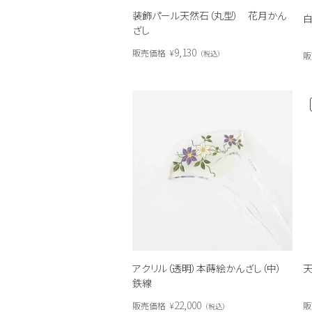
装飾パール天然石（丸型） 花月かん
ざし
9,130
販売価格
¥
税込
販
アクリル（透明）本蒔絵かんざし（中）
天
鉄線
22,000
販売価格
¥
販
税込