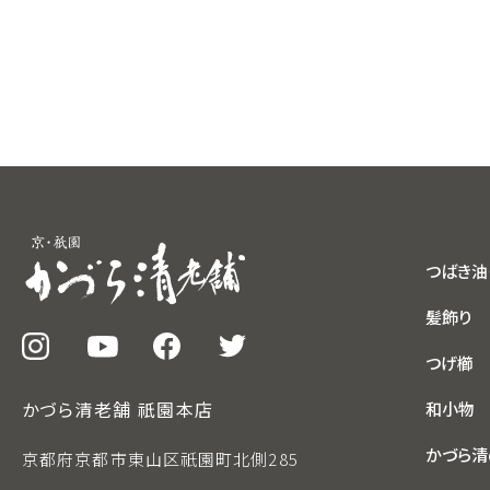
つばき油
髪飾り
つげ櫛
かづら清老舗 祇園本店
和小物
かづら清
京都府京都市東山区祇園町北側285