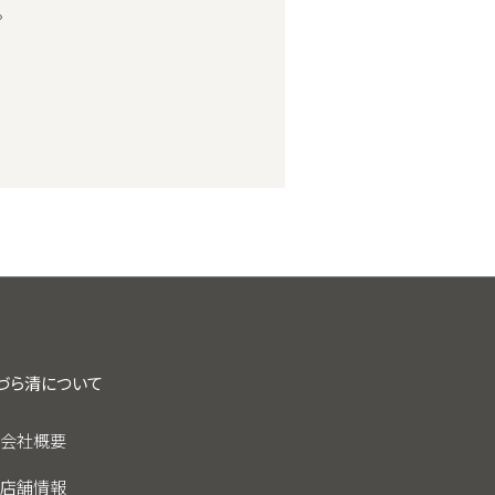
。
づら清について
会社概要
店舗情報