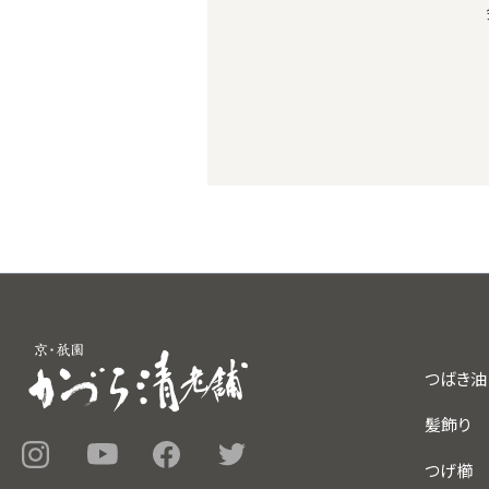
つばき油
髪飾り
つげ櫛