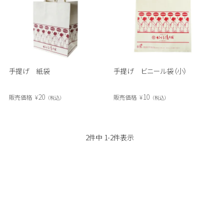
手提げ 紙袋
手提げ ビニール袋（小）
20
10
販売価格
¥
販売価格
¥
税込
税込
2
件中
1
-
2
件表示