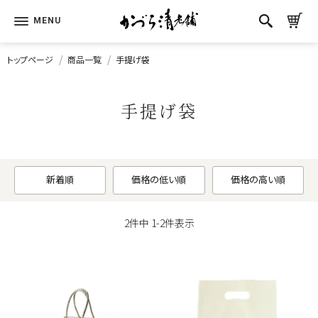
トップページ
商品一覧
手提げ袋
手提げ袋
新着順
価格の低い順
価格の高い順
2
件中
1
-
2
件表示