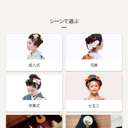
シーンで選ぶ
成人式
花嫁
卒業式
七五三