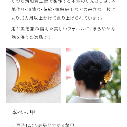
かづら清加賀工房で製作する本漆のかんざしは、木
地作り・漆塗り・蒔絵・螺鈿細工などの丹念な手技に
より、3カ月以上かけて創り上げられています。
用と美を兼ね備えた美しいフォルムに、まろやかな
艶を湛えた逸品です。
本べっ甲
江戸時代より高級品である鼈甲。