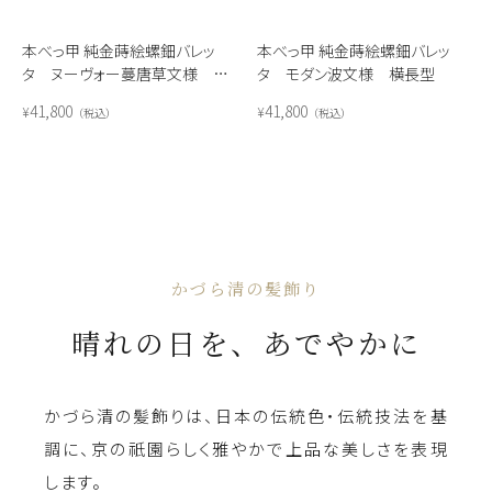
本べっ甲 純金蒔絵螺鈿バレッ
本べっ甲 純金蒔絵螺鈿バレッ
タ ヌーヴォー蔓唐草文様 楕
タ モダン波文様 横長型
円型
41,800
41,800
¥
¥
税込
税込
かづら清の髪飾り
晴れの日を、あでやかに
かづら清の髪飾りは、日本の伝統色・伝統技法を基
調に、京の祇園らしく雅やかで上品な美しさを表現
します。