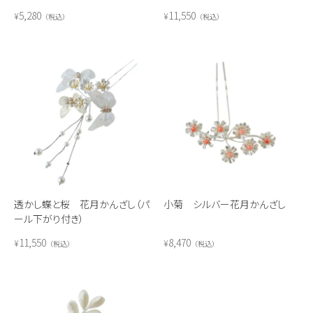
5,280
11,550
¥
¥
税込
税込
透かし蝶と桜 花月かんざし（パ
小菊 シルバー花月かんざし
ール下がり付き）
11,550
8,470
¥
¥
税込
税込