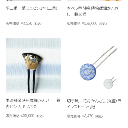
羽二重 菊ミニピン1本（二重）
本べっ甲 純金蒔絵螺鈿かんざ
し 藤文様
3,520
528,000
販売価格
¥
販売価格
¥
税込
税込
本漆純金蒔絵螺鈿かんざし 銀
切子風 花月かんざし（丸型）ラ
杏ピン カキツバタ
インストーン付き
88,000
8,470
販売価格
¥
販売価格
¥
税込
税込