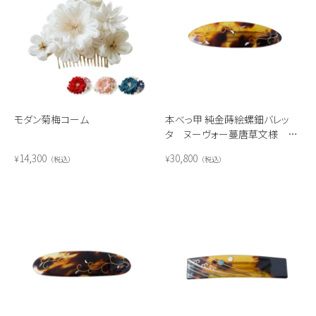
モダン菊梅コーム
本べっ甲 純金蒔絵螺鈿バレッ
タ ヌーヴォー蔓唐草文様 楕
円型
14,300
30,800
¥
¥
税込
税込