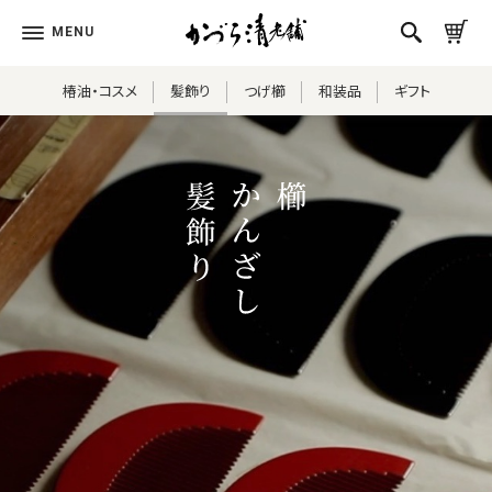
椿油・コスメ
髪飾り
つげ櫛
和装品
ギフト