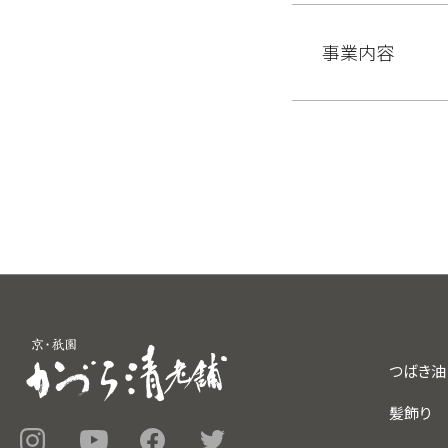
事業内容
つばき油
髪飾り