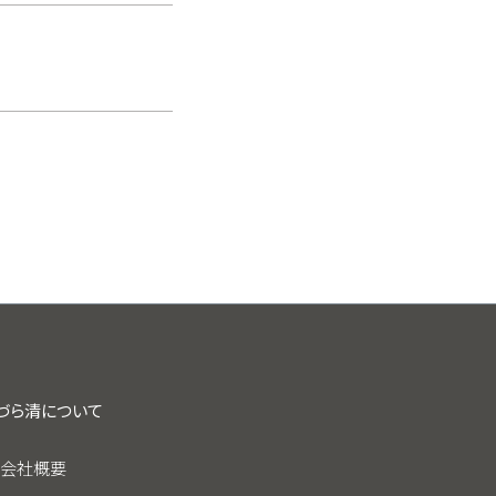
づら清について
会社概要