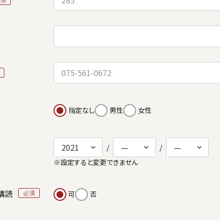
指定なし
男性
女性
※設定すると変更できません
購読
可
否