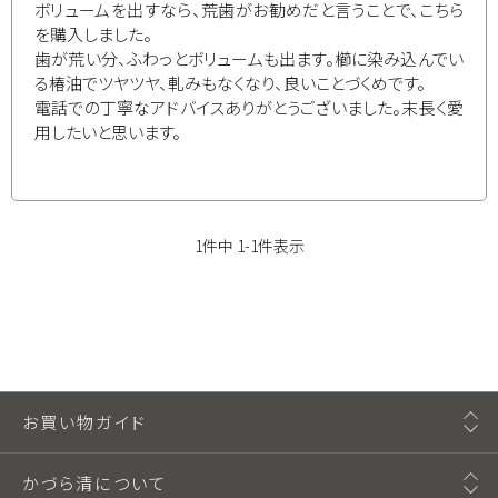
ボリュームを出すなら、荒歯がお勧めだと言うことで、こちら
を購入しました。

歯が荒い分、ふわっとボリュームも出ます。櫛に染み込んでい
る椿油でツヤツヤ、軋みもなくなり、良いことづくめです。

電話での丁寧なアドバイスありがとうございました。末長く愛
用したいと思います。
1
件中
1
-
1
件表示
お買い物ガイド
かづら清について