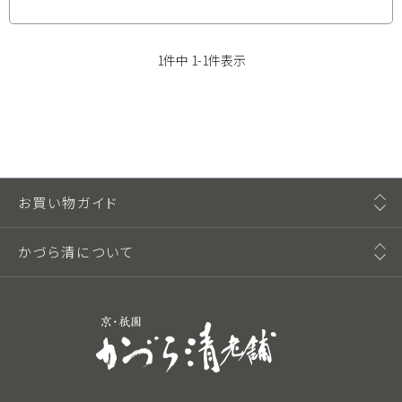
1
件中
1
-
1
件表示
お買い物ガイド
かづら清について