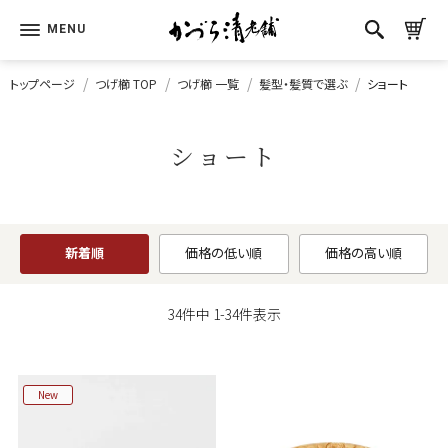
トップページ
つげ櫛 TOP
つげ櫛 一覧
髪型・髪質で選ぶ
ショート
ショート
新着順
価格の低い順
価格の高い順
34
件中
1
-
34
件表示
New