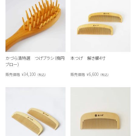
かづら清特選 つげブラシ（楕円
本つげ 解き櫛4寸
ブロー）
34,100
6,600
販売価格
¥
販売価格
¥
税込
税込