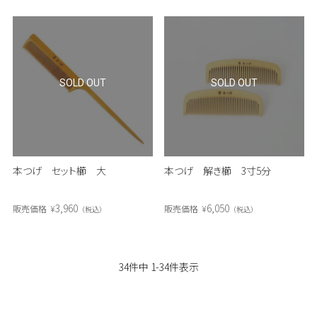
SOLD OUT
SOLD OUT
本つげ セット櫛 大
本つげ 解き櫛 3寸5分
3,960
6,050
販売価格
¥
販売価格
¥
税込
税込
34
件中
1
-
34
件表示