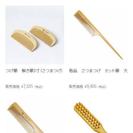
つげ櫛 解き櫛3寸（さつまつげ）
極品 さつまつげ セット櫛 大
7,535
9,405
販売価格
¥
販売価格
¥
税込
税込