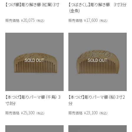
【つげ櫛】彫り解き櫛（紅葉）3寸
【つばきくし】彫り解き櫛 3寸3分
（金魚）
20,075
17,600
販売価格
¥
販売価格
¥
税込
税込
SOLD OUT
SOLD OUT
【本つげ】彫りパーマ櫛（千鳥） 3
【本つげ】彫りパーマ櫛（桜）3寸2
寸8分
分
25,300
23,100
販売価格
¥
販売価格
¥
税込
税込