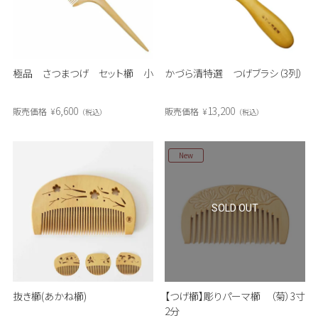
極品 さつまつげ セット櫛 小
かづら清特選 つげブラシ（3列）
6,600
13,200
販売価格
¥
販売価格
¥
税込
税込
New
SOLD OUT
抜き櫛(あかね櫛)
【つげ櫛】彫りパーマ櫛 （菊）3寸
2分