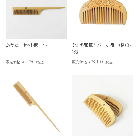
あかね セット櫛 小
【つげ櫛】彫りパーマ櫛 （椿）3寸
2分
2,750
23,100
販売価格
¥
販売価格
¥
税込
税込