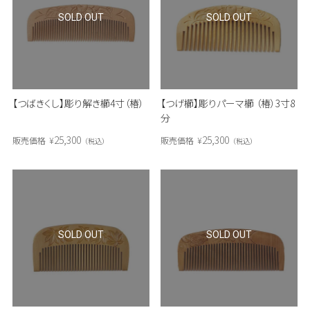
SOLD OUT
SOLD OUT
【つばきくし】彫り解き櫛4寸（椿）
【つげ櫛】彫りパーマ櫛 （椿）3寸8
分
25,300
25,300
販売価格
¥
販売価格
¥
税込
税込
SOLD OUT
SOLD OUT