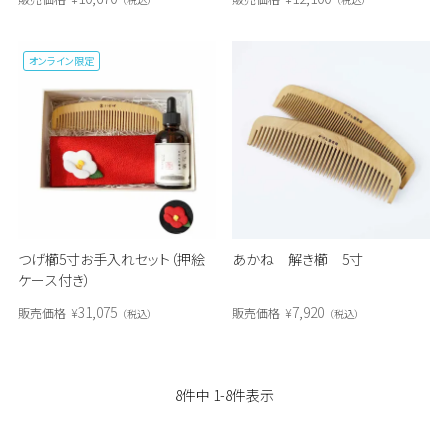
オンライン限定
つげ櫛5寸お手入れセット（押絵
あかね 解き櫛 5寸
ケース付き）
31,075
7,920
販売価格
¥
販売価格
¥
税込
税込
8
件中
1
-
8
件表示