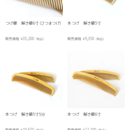
つげ櫛 解き櫛6寸（さつまつげ）
本つげ 解き櫛5寸
35,200
9,350
販売価格
¥
販売価格
¥
税込
税込
本つげ 解き櫛5寸5分
本つげ 解き櫛6寸
10,670
12,100
販売価格
¥
販売価格
¥
税込
税込