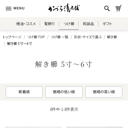
椿油・コスメ
髪飾り
つげ櫛
和装品
ギフト
トップページ
つげ櫛 TOP
つげ櫛 一覧
形状・サイズで選ぶ
解き櫛
解き櫛 5寸～6寸
解き櫛 5寸～6寸
新着順
価格の低い順
価格の高い順
8
件中
1
-
8
件表示