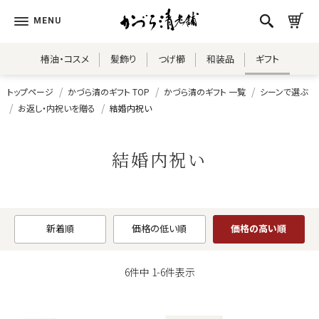
椿油・コスメ
髪飾り
つげ櫛
和装品
ギフト
トップページ
かづら清のギフト TOP
かづら清のギフト 一覧
シーンで選ぶ
お返し・内祝いを贈る
結婚内祝い
結婚内祝い
新着順
価格の低い順
価格の高い順
6
件中
1
-
6
件表示