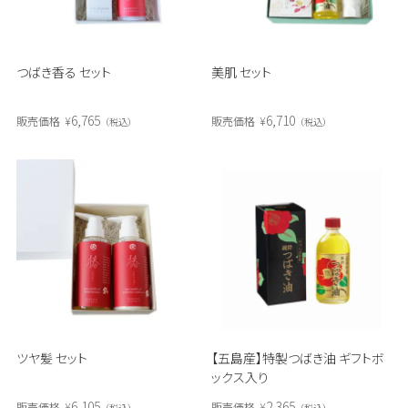
つばき香る セット
美肌 セット
6,765
6,710
販売価格
¥
販売価格
¥
税込
税込
ツヤ髪 セット
【五島産】特製つばき油 ギフトボ
ックス入り
6,105
2,365
販売価格
¥
販売価格
¥
税込
税込