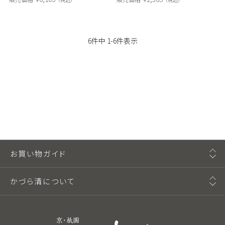
6
件中
1
-
6
件表示
お買い物ガイド
かづら清について