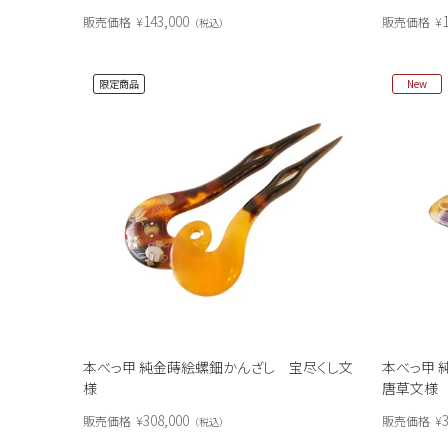
143,000
販売価格
¥
販売価格
¥
税込
限定商品
New
本べっ甲 純金蒔絵螺鈿かんざし 宝尽くし文
本べっ甲 
様
唐草文様
308,000
3
販売価格
¥
販売価格
¥
税込