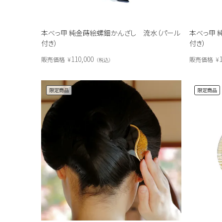
本べっ甲 純金蒔絵螺鈿かんざし 流水（パール
本べっ甲 
付き）
付き）
110,000
販売価格
¥
販売価格
¥
税込
限定商品
限定商品