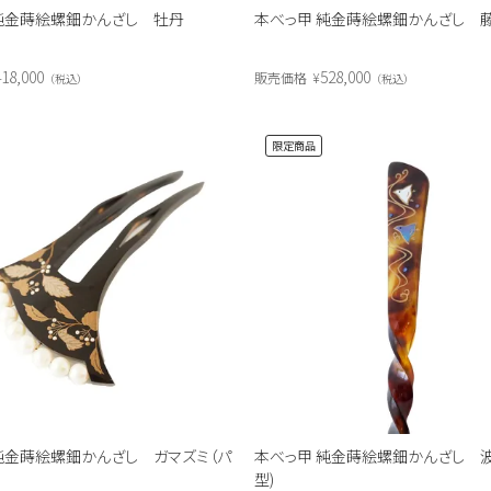
純金蒔絵螺鈿かんざし 牡丹
本べっ甲 純金蒔絵螺鈿かんざし 
418,000
528,000
販売価格
¥
税込
税込
限定商品
純金蒔絵螺鈿かんざし ガマズミ（パ
本べっ甲 純金蒔絵螺鈿かんざし 波
型)