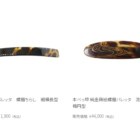
本べっ甲 純金蒔絵螺鈿バレッタ
バレッタ 螺鈿ちらし 細横長型
楕円型
44,000
1,900
販売価格
¥
税込
税込