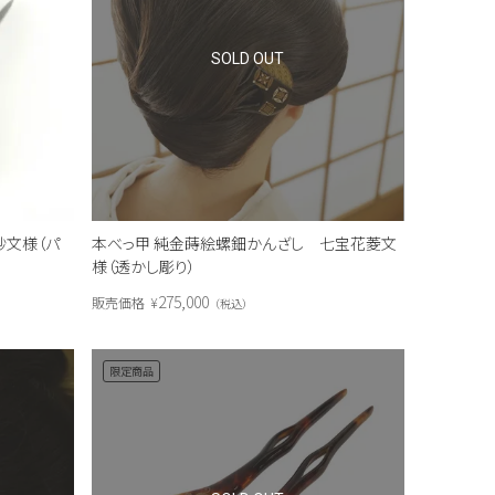
SOLD OUT
紗文様（パ
本べっ甲 純金蒔絵螺鈿かんざし 七宝花菱文
様（透かし彫り）
275,000
販売価格
¥
税込
限定商品