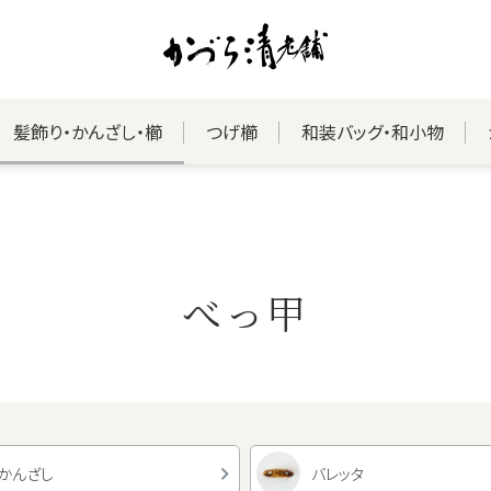
髪飾り・かんざし・櫛
つげ櫛
和装バッグ・和小物
べっ甲
かんざし
バレッタ