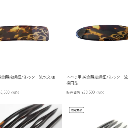
 純金蒔絵螺鈿バレッタ 流水文様
本べっ甲 純金蒔絵螺鈿バレッタ
楕円型
8,500
38,500
販売価格
¥
税込
税込
限定商品