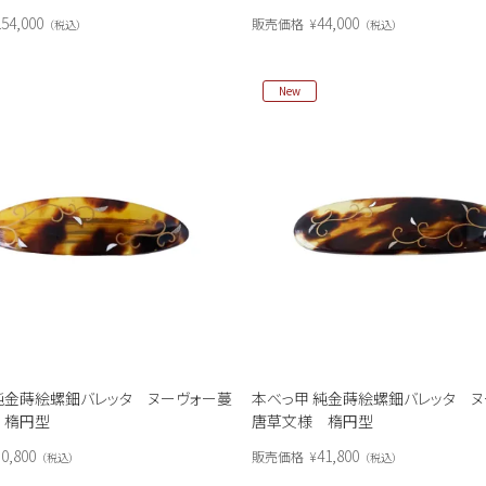
154,000
44,000
販売価格
¥
税込
税込
New
純金蒔絵螺鈿バレッタ ヌーヴォー蔓
本べっ甲 純金蒔絵螺鈿バレッタ 
 楕円型
唐草文様 楕円型
0,800
41,800
販売価格
¥
税込
税込