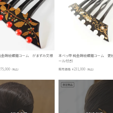
純金蒔絵螺鈿コーム がまずみ文様
本べっ甲 純金蒔絵螺鈿コーム 更
）
ール付き）
275,000
231,000
販売価格
¥
税込
税込
限定商品