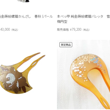
純金蒔絵螺鈿かんざし 春秋（パール
本べっ甲 純金蒔絵螺鈿バレッタ
楕円型
143,000
79,200
販売価格
¥
税込
税込
限定商品