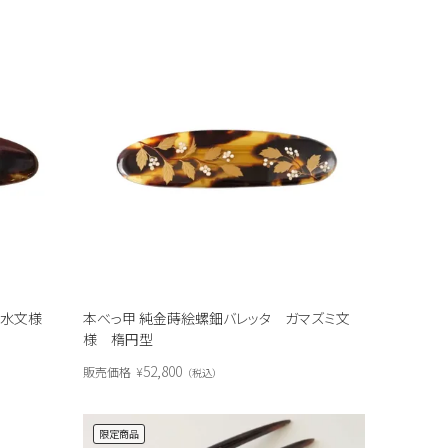
 流水文様
本べっ甲 純金蒔絵螺鈿バレッタ ガマズミ文
様 楕円型
52,800
販売価格
¥
税込
限定商品