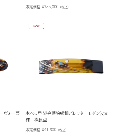
385,000
販売価格
¥
税込
New
ヌーヴォー蔓
本べっ甲 純金蒔絵螺鈿バレッタ モダン波文
様 横長型
41,800
販売価格
¥
税込