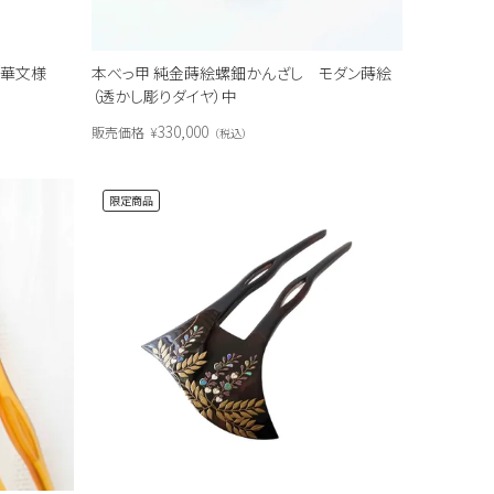
 雪華文様
本べっ甲 純金蒔絵螺鈿かんざし モダン蒔絵
（透かし彫りダイヤ）中
330,000
販売価格
¥
税込
限定商品