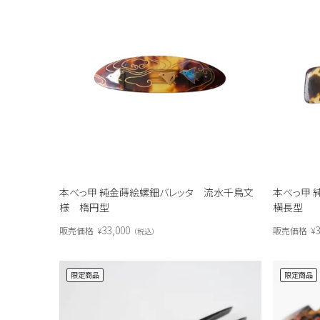
本べっ甲 純金蒔絵螺鈿バレッタ 流水千鳥文
本べっ甲
様 楕円型
横長型
33,000
3
販売価格
¥
販売価格
¥
税込
限定商品
限定商品