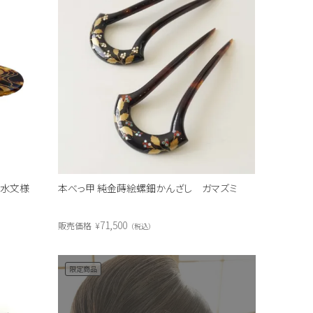
 流水文様
本べっ甲 純金蒔絵螺鈿かんざし ガマズミ
71,500
販売価格
¥
税込
限定商品