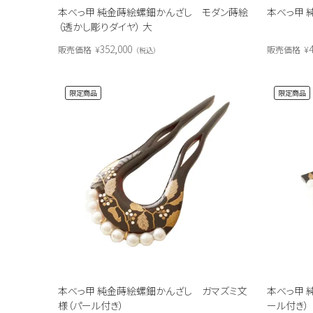
本べっ甲 純金蒔絵螺鈿かんざし モダン蒔絵
本べっ甲 
（透かし彫りダイヤ） 大
352,000
販売価格
¥
販売価格
¥
税込
限定商品
限定商品
本べっ甲 純金蒔絵螺鈿かんざし ガマズミ文
本べっ甲 
様（パール付き）
ール付き）