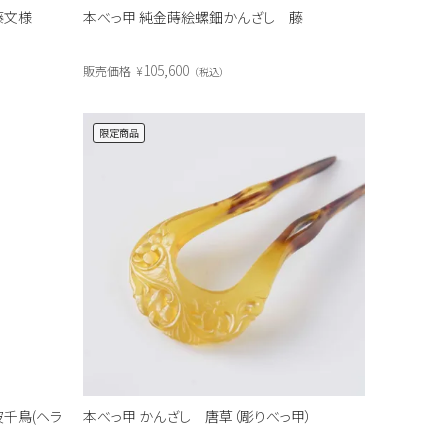
藤文様
本べっ甲 純金蒔絵螺鈿かんざし 藤
105,600
販売価格
¥
税込
限定商品
千鳥(ヘラ
本べっ甲 かんざし 唐草（彫りべっ甲）