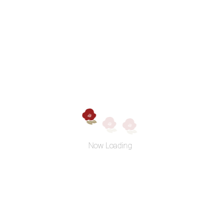
つばき油とは？
椿油とは、ヤブツバキの種子から採取される植物性オイルで
す。
髪や頭皮、顔、お肌など全身にご使用頂ける万能オイルとし
て古来より親しまれています。
人の皮脂成分に最も近いといわれる天然保湿成分のオレイン
Now Loading
酸を約85％も含み、
足りない保湿成分を補いながら皮膚を正常な状態へと導いて
くれます。
また、オレイン酸は数多あるオイルの中でも特に酸化しにく
い性質をもつため毎日朝晩安心してお使いいただけます。