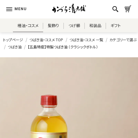
椿油・コスメ
髪飾り
つげ櫛
和装品
ギフト
トップページ
つばき油・コスメ TOP
つばき油・コスメ 一覧
カテゴリーで選ぶ
つばき油
【五島特産】特製つばき油 （クラシックボトル）