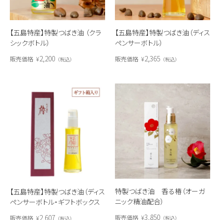
【五島特産】特製つばき油 （クラ
【五島特産】特製つばき油（ディス
シックボトル）
ペンサーボトル）
2,200
2,365
販売価格
¥
販売価格
¥
税込
税込
特製つばき油 香る椿（オーガ
【五島特産】特製つばき油（ディス
ニック精油配合）
ペンサーボトル・ギフトボックス
入り）
3,850
2,607
販売価格
¥
販売価格
¥
税込
税込