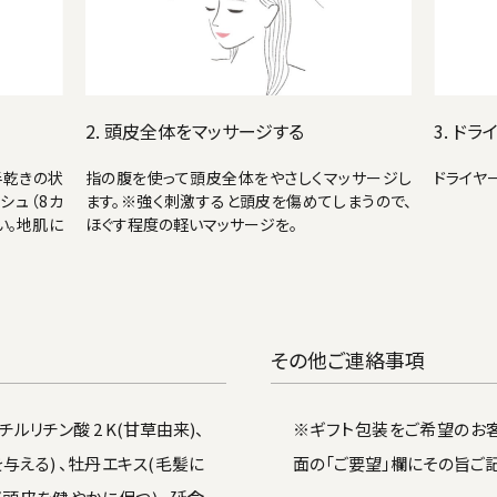
2. 頭皮全体をマッサージする
3. ド
半乾きの状
指の腹を使って頭皮全体をやさしくマッサージし
ドライヤ
シュ（8カ
ます。※強く刺激すると頭皮を傷めてしまうので、
い。地肌に
ほぐす程度の軽いマッサージを。
その他ご連絡事項
ルリチン酸 2 K(甘草由来)、
※ギフト包装をご希望のお
与える) 、牡丹エキス(毛髪に
面の「ご要望」欄にその旨ご