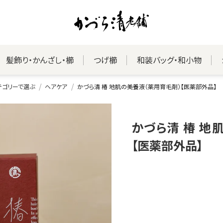
髪飾り・かんざし・櫛
つげ櫛
和装バッグ・和小物
テゴリーで選ぶ
ヘアケア
かづら清 椿 地肌の美養液（薬用育毛剤）【医薬部外品】
かづら清 椿 地
【医薬部外品】