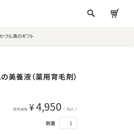
かづら清のギフト
肌の美養液（薬用育毛剤）
4,950
¥
税込
販売価格