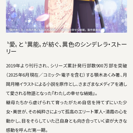
〝愛〟と〝異能〟が紡ぐ、異色のシンデレラ・ストー
リー
2019年より刊行され、シリーズ累計発行部数900万部を突破
（2025年6月現在／コミック・電子を含む）する顎木あくみ著、月
岡月穂イラストによる小説を原作とし、さまざまなメディアを通し
て愛される物語となった『わたしの幸せな結婚』。
継母たちから虐げられて育ったがため自信を持てずにいた少
女・美世が、その純粋さによって孤高のエリート軍人・清霞の心を
動かし、目をそらしていた己自身とも向き合っていく姿が大きな
感動を呼んだ第一期。