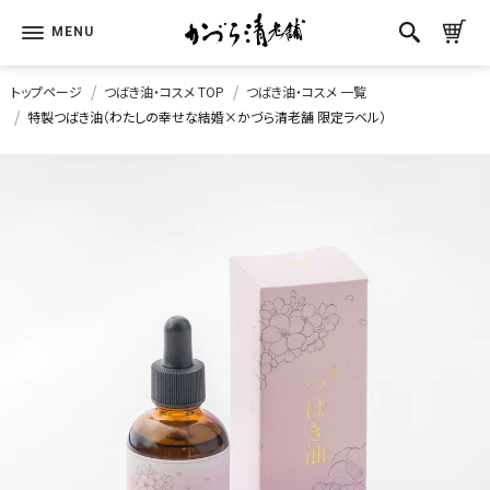
トップページ
つばき油・コスメ TOP
つばき油・コスメ 一覧
特製つばき油（わたしの幸せな結婚×かづら清老舗 限定ラベル）