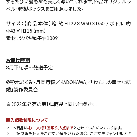
するたびに髪も櫛も美しく導いてくれます。作品オリジナルラ
ベル・特製ボックスをご用意しました。
サイズ：【商品本体】箱 約H122×W50×D50 / ボトル 約
Φ43×H115（mm）
素材：ツバキ種子油100％
お届け時期
8月下旬頃〜発送予定
©顎木あくみ・月岡月穂／KADOKAWA／「わたしの幸せな結
婚」製作委員会
※2023年発売の第1弾商品と同じ仕様です。
購入個数制限について
本商品は
お一人様1回限り、5点まで
とさせていただいております。
上記制限を超えたご注文が確認された場合、ご注文をキャンセルとさ