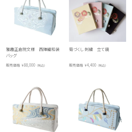
雅趣正倉院文様 西陣織和装
菊づくし 刺繍 立て鏡
バッグ
88,000
4,400
販売価格
¥
販売価格
¥
税込
税込