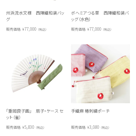
州浜流水文様 西陣織和装バッ
ボヘミアつる草 西陣織和装バ
グ
ッグ（水色）
77,000
77,000
販売価格
¥
販売価格
¥
税込
税込
「重岡良子画」 扇子・ケース セ
手織麻 椿刺繍ポーチ
ット（雀）
5,830
3,080
販売価格
¥
販売価格
¥
税込
税込