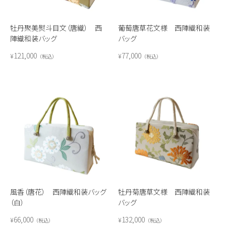
牡丹聚美熨斗目文（唐織） 西
葡萄唐草花文様 西陣織和装
陣織和装バッグ
バッグ
121,000
77,000
¥
¥
税込
税込
風香（唐花） 西陣織和装バッグ
牡丹菊唐草文様 西陣織和装
（白）
バッグ
66,000
132,000
¥
¥
税込
税込