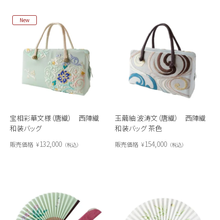
New
宝相彩華文様（唐織） 西陣織
玉繭紬 波涛文（唐織） 西陣織
和装バッグ
和装バッグ 茶色
132,000
154,000
販売価格
¥
販売価格
¥
税込
税込