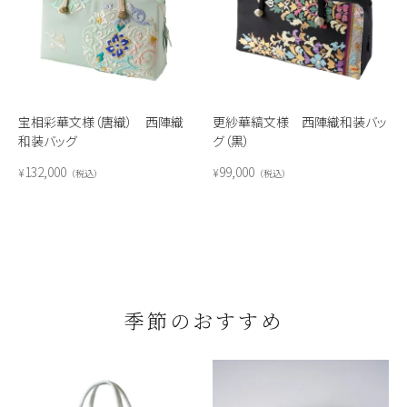
宝相彩華文様（唐織） 西陣織
更紗華縞文様 西陣織和装バッ
和装バッグ
グ（黒）
132,000
99,000
¥
¥
税込
税込
季節のおすすめ