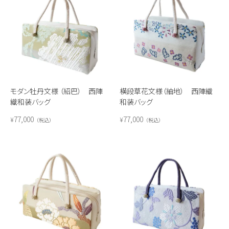
モダン牡丹文様 （紹巴） 西陣
横段草花文様（紬地） 西陣織
織和装バッグ
和装バッグ
77,000
77,000
¥
¥
税込
税込