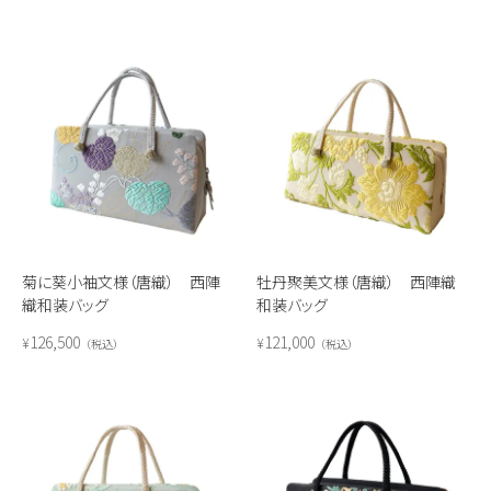
菊に葵小袖文様（唐織） 西陣
牡丹聚美文様（唐織） 西陣織
織和装バッグ
和装バッグ
126,500
121,000
¥
¥
税込
税込