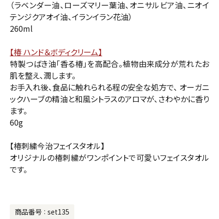
（ラベンダー油、ローズマリー葉油、オニサルビア油、ニオイ
テンジクアオイ油、イランイラン花油）
260ml
【椿 ハンド＆ボディクリーム】
特製つばき油「香る椿」を高配合。植物由来成分が荒れたお
肌を整え、潤します。
お手入れ後、食品に触れられる程の安全な処方で、 オーガニ
ックハーブの精油と和風シトラスのアロマが、さわやかに香り
ます。
60g
【椿刺繍今治フェイスタオル】
オリジナルの椿刺繍がワンポイントで可愛いフェイスタオル
です。
商品番号
set135