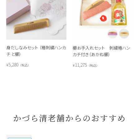
身だしなみセット （椿刺繍ハンカ
櫛お手入れセット 刺繍椿ハン
チ と櫛）
カチ付き（あかね櫛）
5,280
11,275
¥
¥
税込
税込
かづら清老舗からのおすすめ