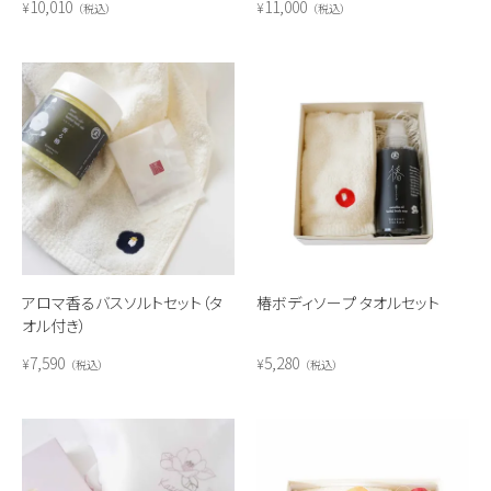
10,010
11,000
¥
¥
税込
税込
アロマ香るバスソルトセット（タ
椿ボディソープ タオルセット
オル付き）
7,590
5,280
¥
¥
税込
税込