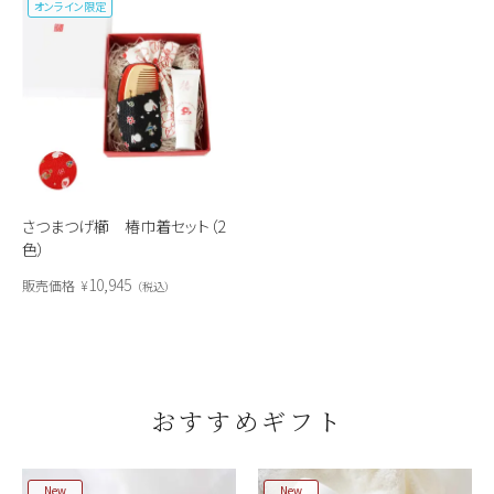
オンライン限定
さつまつげ櫛 椿巾着セット（2
色）
10,945
販売価格
¥
税込
おすすめギフト
New
New