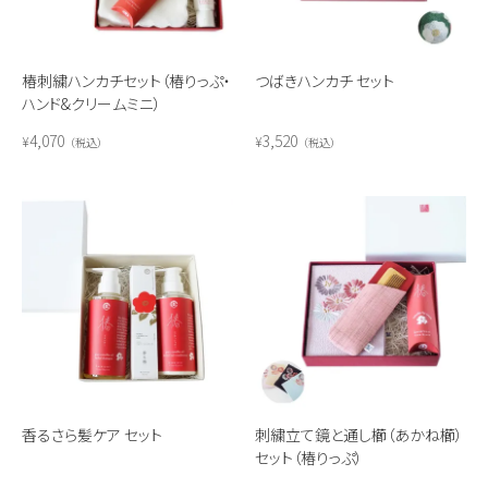
椿刺繍ハンカチセット（椿りっぷ・
つばきハンカチ セット
ハンド&クリームミニ）
4,070
3,520
¥
¥
税込
税込
香るさら髪ケア セット
刺繍立て鏡と通し櫛（あかね櫛）
セット（椿りっぷ）