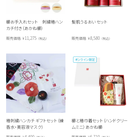
髪肌うるおい セット
櫛お手入れセット 刺繍椿ハン
カチ付き（あかね櫛）
8,580
11,275
販売価格
¥
販売価格
¥
税込
税込
オンライン限定
椿刺繍ハンカチ ギフトセット（練
櫛と椿巾着セット（ハンドクリー
香水・美容液マスク）
ムミニ）あかね櫛
4,400
6,710
販売価格
¥
販売価格
¥