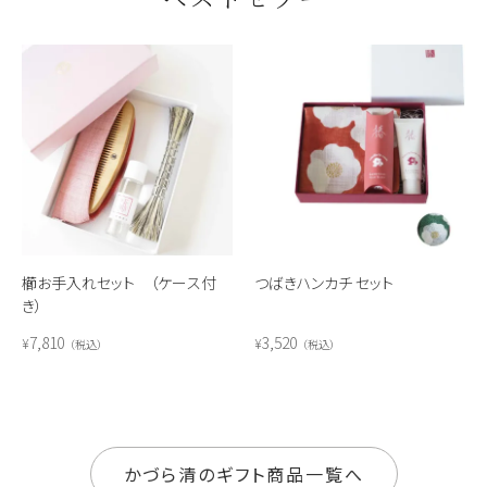
櫛お手入れセット （ケース付
つばきハンカチ セット
き）
7,810
3,520
¥
¥
税込
税込
かづら清のギフト商品一覧へ