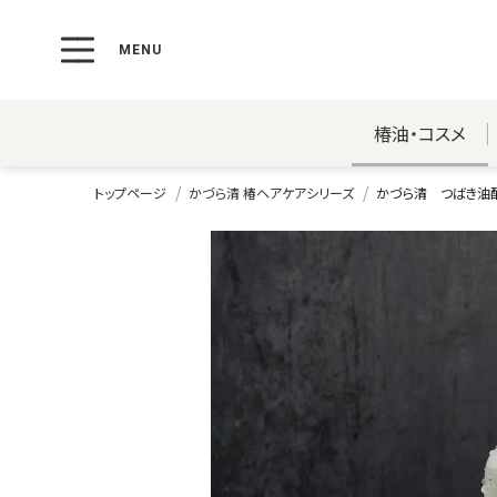
椿油・コスメ
トップページ
かづら清 椿ヘアケアシリーズ
かづら清 つばき油配