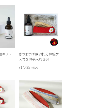
油ギフト
さつまつげ櫛 3寸5分押絵ケー
ス付き お手入れセット
17,435
¥
税込