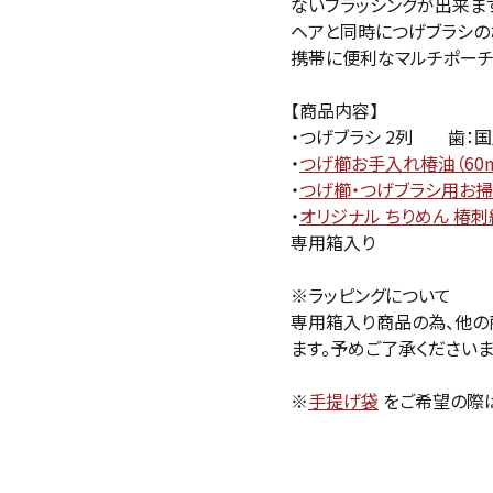
ないブラッシングが出来ま
ヘアと同時につげブラシの
携帯に便利なマルチポー
【商品内容】
・つげブラシ 2列 歯：
・
つげ櫛お手入れ椿油（60m
・
つげ櫛・つげブラシ用お
・
オリジナル ちりめん 椿
専用箱入り
※ラッピングについて
専用箱入り商品の為、他の
ます。予めご了承くださいま
※
手提げ袋
をご希望の際