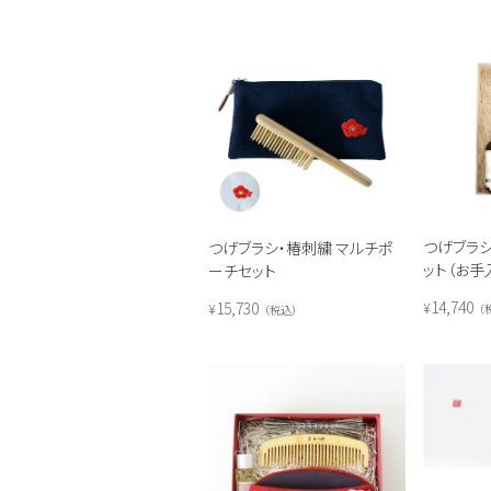
つげブラ
つげブラシ・椿刺繍 マルチポ
ット（お手
ーチセット
14,740
15,730
¥
¥
税込