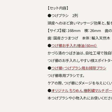
【セット内容】
●つげブラシ 2列
頭皮へのほど良いマッサージ効果と、髪
【サイズ】縦：168mm 横：26mm 歯の
歯：国産さつまつげ 本体：輸入天然木
●
つげ櫛お手入れ椿油（60ml）
かづら清のつばき油は、自社工場で独自
つげ櫛のお手入れしやすい様スポイトタ
●
つげ櫛・つげブラシ用お掃除ブラシ
つげ櫛専用ブラシです。
ケアの際、つげ櫛にダメージを与えにく
●
オリジナル ちりめん 椿刺繍マルチポー
本つげブラシや小物入れにお使いくださ