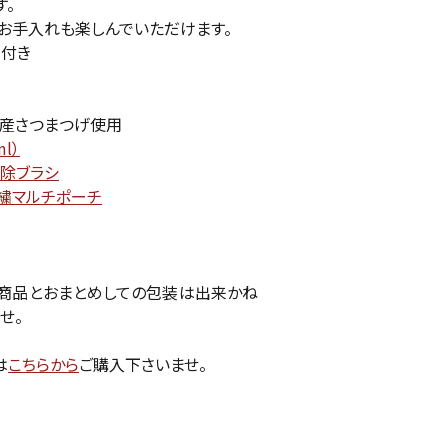
す。
お手入れも楽しんでいただけます。
チ付き
国産さつまつげ使用
l）
掃除ブラシ
刺繍マルチポーチ
商品とおまとめしての包装は出来かね
せ。
は
こちらから
ご購入下さいませ。