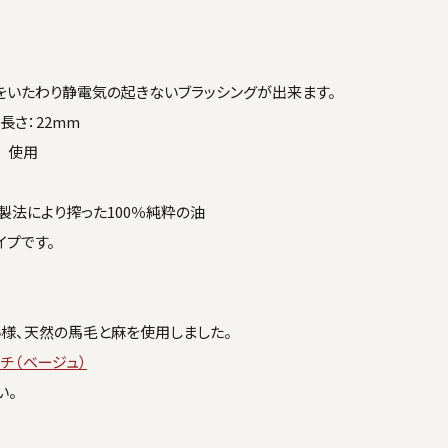
をいたわり静電気の起きないブラッシングが出来ます。
長さ：22mm
 使用
製法により搾った100％純粋の油
イプです。
い様、天然の馬毛と麻を使用しました。
チ（ベージュ）
い。