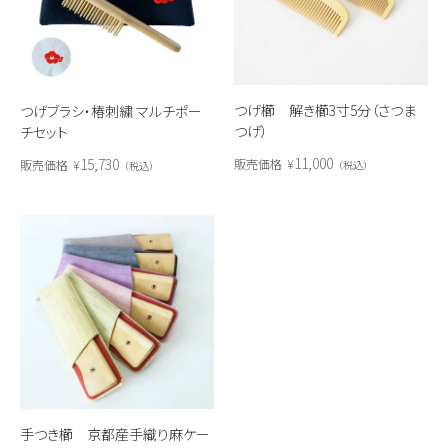
つげ櫛 解き櫛3寸5分（さつま
つげブラシ・椿刺繍 マルチポー
つげ）
チセット
11,000
15,730
販売価格
¥
販売価格
¥
税込
税込
手つき櫛 京都産手織り麻ケー