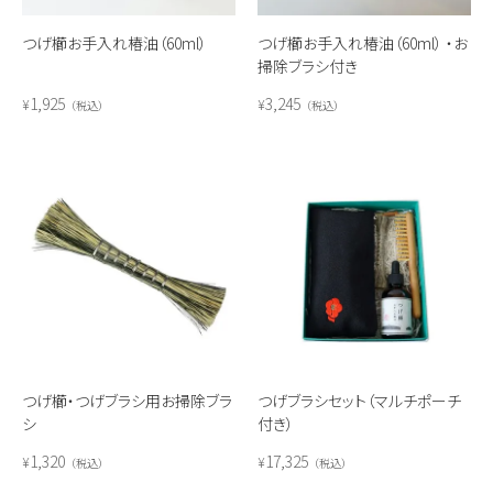
つげ櫛お手入れ椿油（60ml）
つげ櫛お手入れ椿油（60ml） ・お
掃除ブラシ付き
1,925
3,245
¥
¥
税込
税込
つげ櫛・つげブラシ用お掃除ブラ
つげブラシセット（マルチポーチ
シ
付き）
1,320
17,325
¥
¥
税込
税込