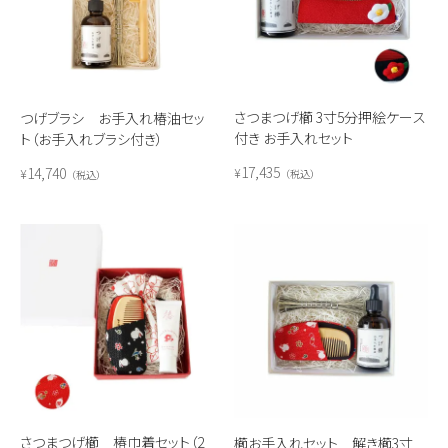
さつまつげ櫛 3寸5分押絵ケース
つげブラシ お手入れ椿油セッ
付き お手入れセット
ト（お手入れブラシ付き）
17,435
14,740
¥
¥
税込
税込
さつまつげ櫛 椿巾着セット（2
櫛お手入れセット 解き櫛3寸