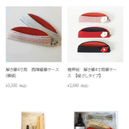
解き櫛4寸用 西陣織櫛ケース
椿押絵 解き櫛4寸用櫛ケー
(横縞)
ス 【縦ざしタイプ】
3,300
2,640
¥
¥
税込
税込