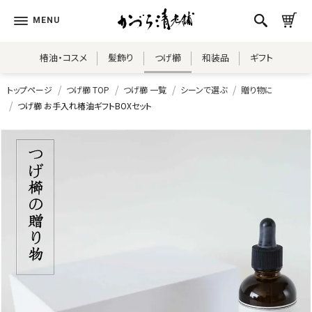
椿油・コスメ
髪飾り
つげ櫛
和装品
ギフト
トップページ
つげ櫛 TOP
つげ櫛 一覧
シーンで選ぶ
贈り物に
つげ櫛 お手入れ椿油ギフトBOXセット