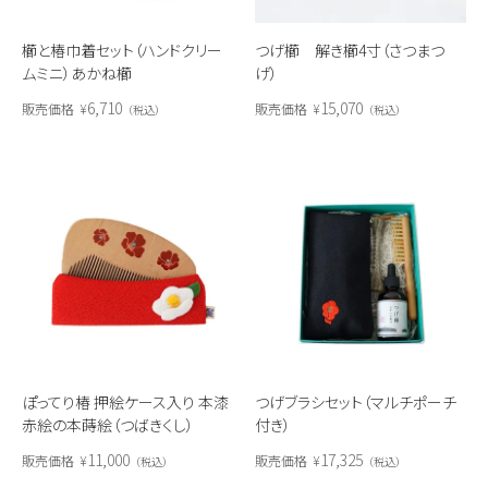
櫛と椿巾着セット（ハンドクリー
つげ櫛 解き櫛4寸（さつまつ
ムミニ）あかね櫛
げ）
6,710
15,070
販売価格
¥
販売価格
¥
税込
税込
ぽってり椿 押絵ケース入り 本漆
つげブラシセット（マルチポーチ
赤絵の本蒔絵（つばきくし）
付き）
11,000
17,325
販売価格
¥
販売価格
¥
税込
税込