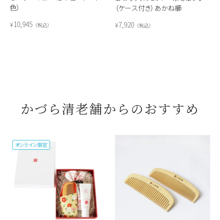
色）
（ケース付き）あかね櫛
10,945
7,920
¥
¥
税込
税込
かづら清老舗からのおすすめ
オンライン限定