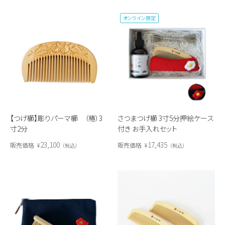
オンライン限定
【つげ櫛】彫りパーマ櫛 （椿）3
さつまつげ櫛 3寸5分押絵ケース
寸2分
付き お手入れセット
23,100
17,435
販売価格
¥
販売価格
¥
税込
税込