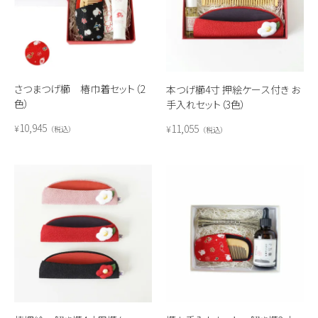
さつまつげ櫛 椿巾着セット（2
本つげ櫛4寸 押絵ケース付き お
色）
手入れセット（3色）
10,945
11,055
¥
¥
税込
税込