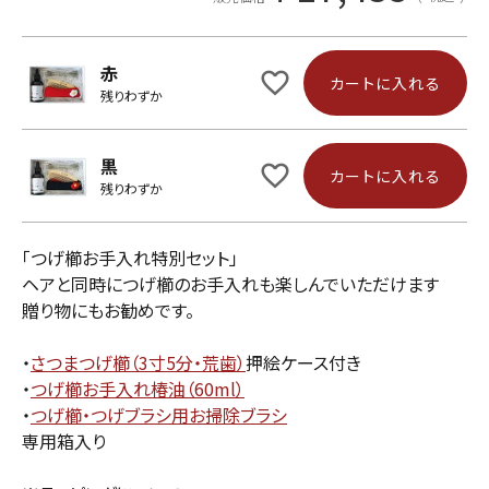
赤
カートに入れる
残りわずか
黒
カートに入れる
残りわずか
「つげ櫛お手入れ特別セット」
ヘアと同時につげ櫛のお手入れも楽しんでいただけます
贈り物にもお勧めです。
・
さつまつげ櫛（3寸5分・荒歯）
押絵ケース付き
・
つげ櫛お手入れ椿油（60ml）
・
つげ櫛・つげブラシ用お掃除ブラシ
専用箱入り