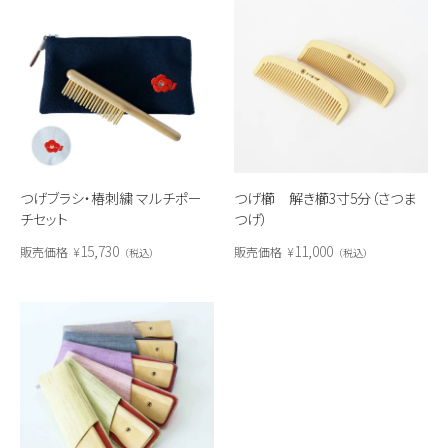
つげ櫛 解き櫛3寸5分（さつま
つげブラシ・椿刺繍 マルチポー
つげ）
チセット
11,000
15,730
販売価格
¥
販売価格
¥
税込
税込