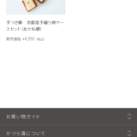
手つき櫛 京都産手織り麻ケー
スセット（あかね櫛）
4,950
販売価格
¥
税込
お買い物ガイド
かづら清について