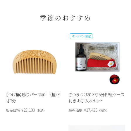
季節のおすすめ
オンライン限定
【つげ櫛】彫りパーマ櫛 （椿）3
さつまつげ櫛 3寸5分押絵ケース
寸2分
付き お手入れセット
23,100
17,435
販売価格
¥
販売価格
¥
税込
税込