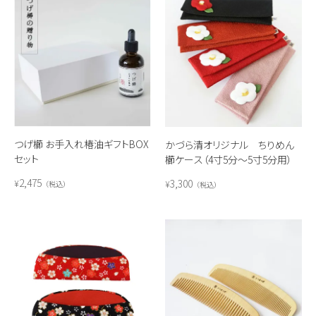
つげ櫛 お手入れ椿油ギフトBOX
かづら清オリジナル ちりめん
セット
櫛ケース（4寸5分～5寸5分用）
2,475
3,300
¥
¥
税込
税込