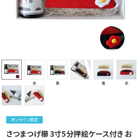
赤
黒
黒
赤
オンライン限定
さつまつげ櫛 3寸5分押絵ケース付き お