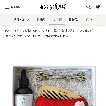
椿油・コスメ
髪飾り
つげ櫛
和装品
ギフト
トップページ
つげ櫛 TOP
つげ櫛 一覧
素材で選ぶ
さつまつげ
さつまつげ櫛 3寸5分押絵ケース付き お手入れセット