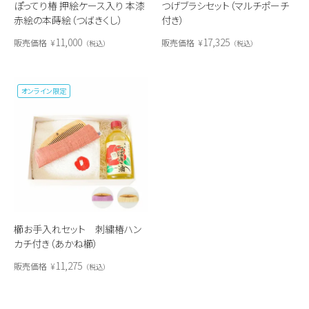
ぽってり椿 押絵ケース入り 本漆
つげブラシセット（マルチポーチ
赤絵の本蒔絵（つばきくし）
付き）
11,000
17,325
販売価格
¥
販売価格
¥
税込
税込
オンライン限定
櫛お手入れセット 刺繍椿ハン
カチ付き（あかね櫛）
11,275
販売価格
¥
税込