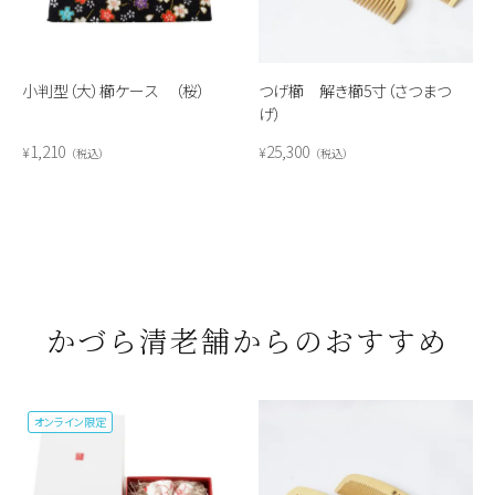
小判型（大）櫛ケース （桜）
つげ櫛 解き櫛5寸（さつまつ
げ）
1,210
25,300
¥
¥
税込
税込
かづら清老舗からのおすすめ
オンライン限定