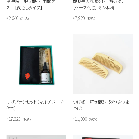
椿押絵 解き櫛4寸用櫛ケー
櫛お手入れセット 解き櫛3寸
ス 【縦ざしタイプ】
（ケース付き）あかね櫛
2,640
7,920
¥
¥
税込
税込
つげブラシセット（マルチポーチ
つげ櫛 解き櫛3寸5分（さつま
付き）
つげ）
17,325
11,000
¥
¥
税込
税込