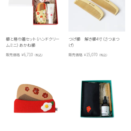
櫛と椿巾着セット（ハンドクリー
つげ櫛 解き櫛4寸（さつまつ
ムミニ）あかね櫛
げ）
6,710
15,070
販売価格
¥
販売価格
¥
税込
税込