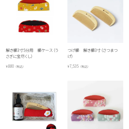
解き櫛3寸5分用 櫛ケース（う
つげ櫛 解き櫛3寸（さつまつ
さぎに宝尽くし）
げ）
880
7,535
¥
¥
税込
税込