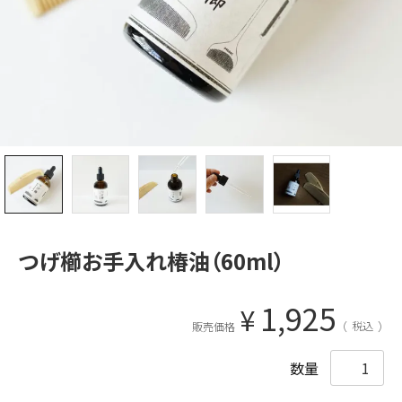
つげ櫛お手入れ椿油（60ml）
1,925
¥
税込
販売価格