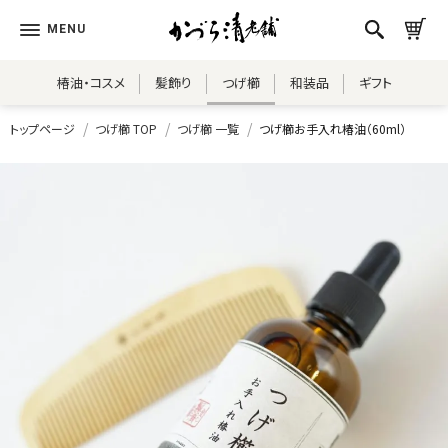
椿油・コスメ
髪飾り
つげ櫛
和装品
ギフト
トップページ
つげ櫛 TOP
つげ櫛 一覧
つげ櫛お手入れ椿油（60ml）