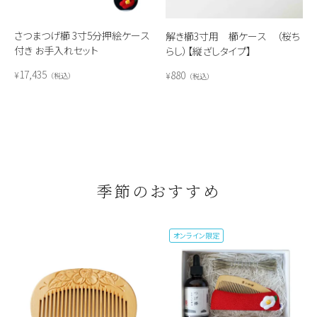
さつまつげ櫛 3寸5分押絵ケース
解き櫛3寸用 櫛ケース （桜ち
付き お手入れセット
らし）【縦ざしタイプ】
17,435
880
¥
¥
税込
税込
季節のおすすめ
オンライン限定