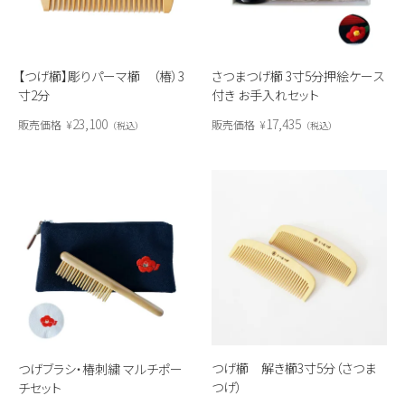
【つげ櫛】彫りパーマ櫛 （椿）3
さつまつげ櫛 3寸5分押絵ケース
寸2分
付き お手入れセット
23,100
17,435
販売価格
¥
販売価格
¥
税込
税込
つげ櫛 解き櫛3寸5分（さつま
つげブラシ・椿刺繍 マルチポー
つげ）
チセット