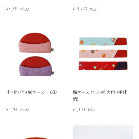
3,245
14,740
¥
¥
税込
税込
小判型（小）櫛ケース （麻）
櫛ケース セット櫛 大用 （手毬
柄）
1,760
1,100
¥
¥
税込
税込