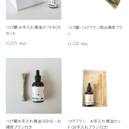
つげ櫛 お手入れ椿油ギフトBOX
つげ櫛・つげブラシ用お掃除ブラ
セット
シ
2,475
1,320
¥
¥
税込
税込
つげ櫛お手入れ椿油（60ml） ・お
つげブラシ お手入れ椿油セッ
掃除ブラシ付き
ト（お手入れブラシ付き）