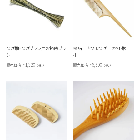
つげ櫛・つげブラシ用お掃除ブラ
極品 さつまつげ セット櫛
シ
小
1,320
6,600
販売価格
¥
販売価格
¥
税込
税込