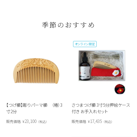
季節のおすすめ
オンライン限定
【つげ櫛】彫りパーマ櫛 （椿）3
さつまつげ櫛 3寸5分押絵ケース
寸2分
付き お手入れセット
23,100
17,435
販売価格
¥
販売価格
¥
税込
税込