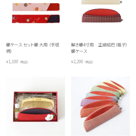
櫛ケース セット櫛 大用 （手毬
解き櫛4寸用 正絹紹巴（格子）
柄）
櫛ケース
1,100
2,200
¥
¥
税込
税込