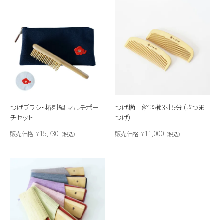
つげ櫛 解き櫛3寸5分（さつま
つげブラシ・椿刺繍 マルチポー
つげ）
チセット
11,000
15,730
販売価格
¥
販売価格
¥
税込
税込