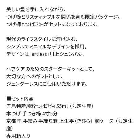
美しい髪を手に入れながら、
つげ櫛とサスティナブルな関係を育む限定パッケージ。
つげ櫛とつばき油がセットになっております。
現代のライフスタイルに溶け込む、
シンプルでミニマルなデザインを採用。
デザインは「artless」川上シュンさん。
ヘアケアのためのスターターキットとして、
大切な方へのギフトとして、
ジェンダーレスにご使用いただけます。
■セット内容
五島特産純粋つばき油 55ml （限定生産）
本つげ 手つき櫛 4寸5分
京都産 手績み手織り麻 上生平（きびら） 櫛ケース （限定生
産）
専用箱入り