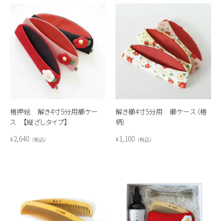
椿押絵 解き4寸5分用櫛ケー
解き櫛4寸5分用 櫛ケース（椿
ス 【縦ざしタイプ】
柄）
2,640
1,100
¥
¥
税込
税込