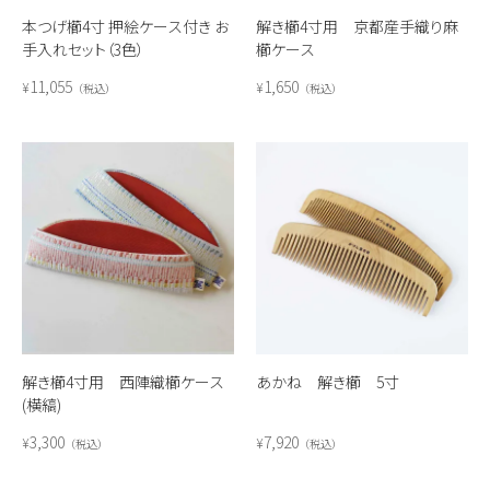
本つげ櫛4寸 押絵ケース付き お
解き櫛4寸用 京都産手織り麻
手入れセット（3色）
櫛ケース
11,055
1,650
¥
¥
税込
税込
解き櫛4寸用 西陣織櫛ケース
あかね 解き櫛 5寸
(横縞)
3,300
7,920
¥
¥
税込
税込