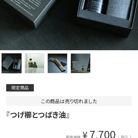
限定商品
この商品は売り切れました
『つげ櫛とつばき油』
7,700
¥
税込
販売価格