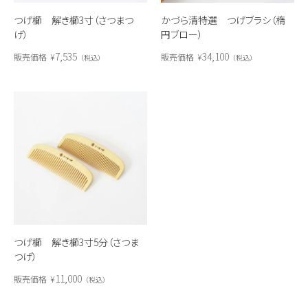
つげ櫛 解き櫛3寸（さつまつ
かづら清特選 つげブラシ（楕
げ）
円ブロー）
7,535
34,100
販売価格
¥
販売価格
¥
税込
税込
つげ櫛 解き櫛3寸5分（さつま
つげ）
11,000
販売価格
¥
税込