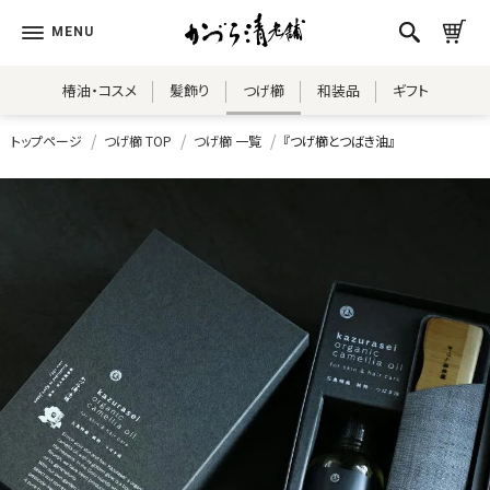
椿油・コスメ
髪飾り
つげ櫛
和装品
ギフト
トップページ
つげ櫛 TOP
つげ櫛 一覧
『つげ櫛とつばき油』