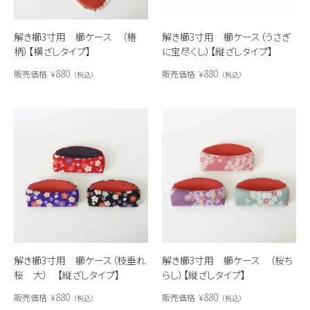
解き櫛3寸用 櫛ケース （椿
解き櫛3寸用 櫛ケース（うさぎ
柄）【横ざしタイプ】
に宝尽くし）【縦ざしタイプ】
880
880
販売価格
¥
販売価格
¥
税込
税込
解き櫛3寸用 櫛ケース（枝垂れ
解き櫛3寸用 櫛ケース （桜ち
桜 大） 【縦ざしタイプ】
らし）【縦ざしタイプ】
880
880
販売価格
¥
販売価格
¥
税込
税込