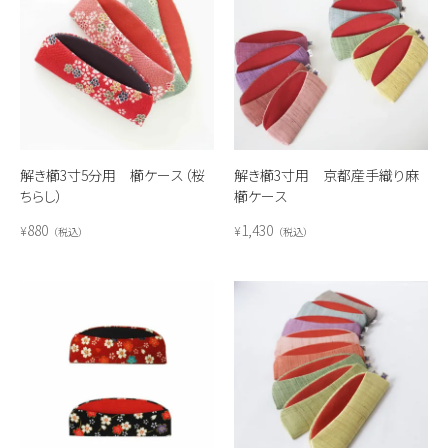
解き櫛3寸5分用 櫛ケース（桜
解き櫛3寸用 京都産手織り麻
ちらし）
櫛ケース
880
1,430
¥
¥
税込
税込