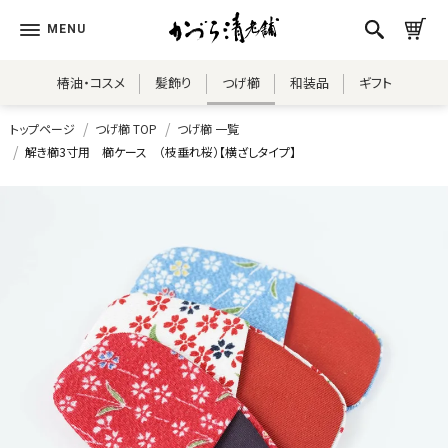
椿油・コスメ
髪飾り
つげ櫛
和装品
ギフト
トップページ
つげ櫛 TOP
つげ櫛 一覧
解き櫛3寸用 櫛ケース （枝垂れ桜）【横ざしタイプ】