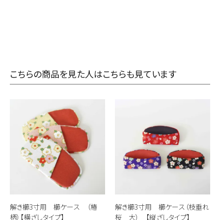
こちらの商品を見た人はこちらも見ています
解き櫛3寸用 櫛ケース （椿
解き櫛3寸用 櫛ケース（枝垂れ
柄）【横ざしタイプ】
桜 大） 【縦ざしタイプ】