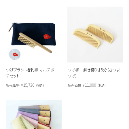
つげ櫛 解き櫛3寸5分（さつま
つげブラシ・椿刺繍 マルチポー
つげ）
チセット
11,000
15,730
販売価格
¥
販売価格
¥
税込
税込