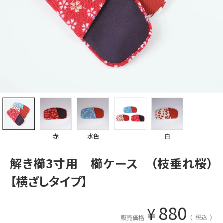
赤
水色
白
解き櫛3寸用 櫛ケース （枝垂れ桜）
【横ざしタイプ】
880
¥
税込
販売価格