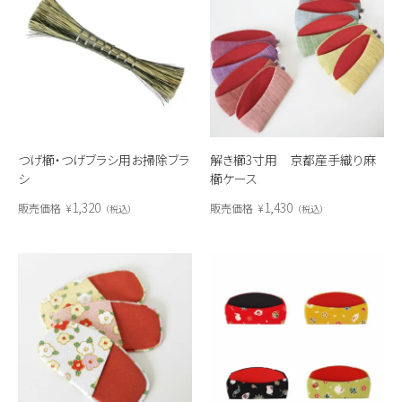
つげ櫛・つげブラシ用お掃除ブラ
解き櫛3寸用 京都産手織り麻
シ
櫛ケース
1,320
1,430
販売価格
¥
販売価格
¥
税込
税込