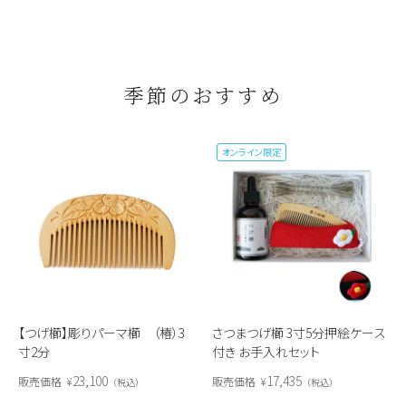
季節のおすすめ
オンライン限定
【つげ櫛】彫りパーマ櫛 （椿）3
さつまつげ櫛 3寸5分押絵ケース
寸2分
付き お手入れセット
23,100
17,435
販売価格
¥
販売価格
¥
税込
税込