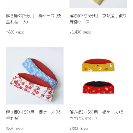
解き櫛3寸5分用 櫛ケース（枝
解き櫛3寸5分用 京都産手織り
垂れ桜 大）
麻櫛ケース
880
1,430
¥
¥
税込
税込
解き櫛3寸5分用 櫛ケース（枝
解き櫛3寸5分用 櫛ケース（う
垂れ桜）
さぎに宝尽くし）
880
880
¥
¥
税込
税込