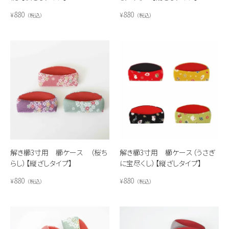
880
880
¥
¥
税込
税込
解き櫛3寸用 櫛ケース （桜ち
解き櫛3寸用 櫛ケース（うさぎ
らし）【縦ざしタイプ】
に宝尽くし）【縦ざしタイプ】
880
880
¥
¥
税込
税込