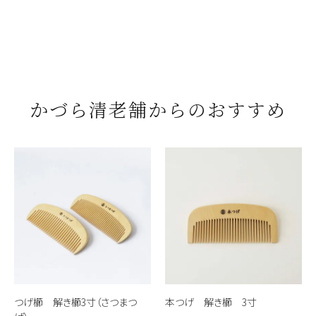
かづら清老舗からのおすすめ
つげ櫛 解き櫛3寸（さつまつ
本つげ 解き櫛 3寸