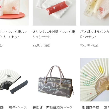
オリジナル椿刺繍ハンカチ 椿
ルハンカチ 椿ハン
桜刺繍タオルハンカ
りっぷ セット
クリームセット
Relaxセット
2,860
5,170
¥
¥
税込
込
税込
画」 扇子・ケース
青海波 西陣織和装バッグ
「重岡良子画」 扇