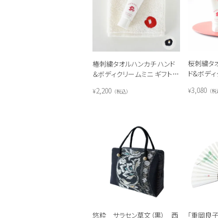
桜刺繍タオ
椿刺繍タオルハンカチ ハンド
ド&ボディ
＆ボディクリームミニ ギフトセ
ット
3,080
2,200
¥
¥
税
税込
悠粋 サラセン草文（黒） 西
「重岡良子