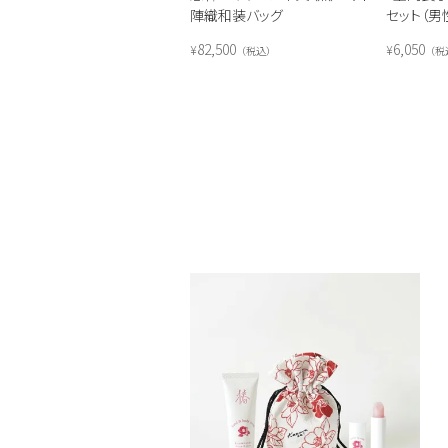
陣織和装バッグ
セット（男
82,500
6,050
¥
¥
税込
税