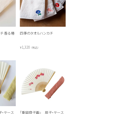
チ 香る椿
四季のタオルハンカチ
1,320
¥
税込
子・ケース
「重岡良子画」 扇子・ケース