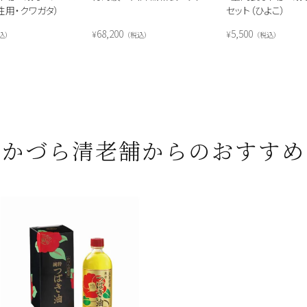
性用・クワガタ）
セット（ひよこ）
68,200
5,500
¥
¥
込
税込
税込
かづら清老舗からのおすすめ