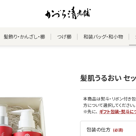
髪飾り・かんざし・櫛
つげ櫛
和装バッグ・和小物
髪肌うるおい セ
本商品は熨斗・リボン付き包
方について選択してください。
※先に、
ギフト包装・熨斗に
包装の仕方
(必須)