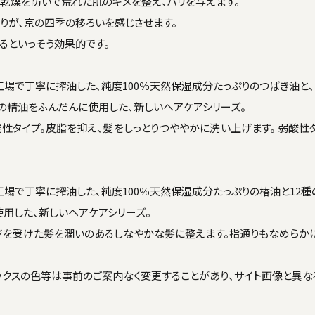
、乾燥を防いで荒れた肌のキメを整え、ハリを与えます。
りが、京の四季の移ろいを感じさせます。
るといっそう効果的です。
場で丁寧に搾油した、純度100％天然保湿成分たっぷりのつばき油と、
種の精油をふんだんに使用した、新しいヘアケアシリーズ。
タイプ。皮脂を抑え、髪をしっとりつややかに洗い上げます。 弱酸性
場で丁寧に搾油した、純度100％天然保湿成分たっぷりの椿油と12種
用した、新しいヘアケアシリーズ。
ジを受けた髪を潤いのあるしなやかな髪に整えます。指通りもなめらか
ックスの色等は事前のご案内なく変更することがあり、サイト画像と異な