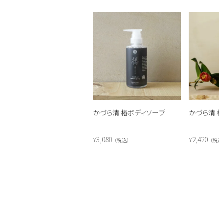
かづら清 椿ボディソープ
かづら清 
3,080
2,420
¥
¥
税込
税