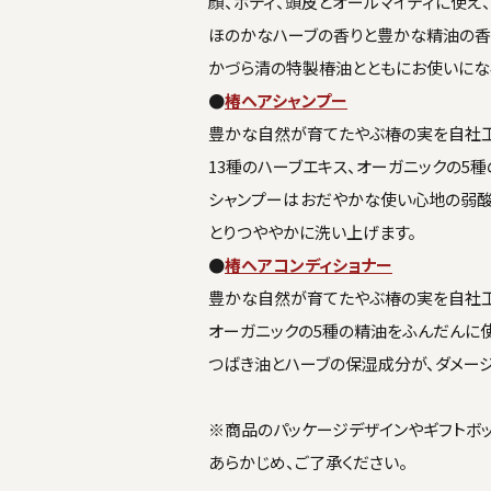
顔、ボディ、頭皮とオールマイティに使え
ほのかなハーブの香りと豊かな精油の香
かづら清の特製椿油とともにお使いにな
●
椿ヘアシャンプー
豊かな自然が育てたやぶ椿の実を自社工
13種のハーブエキス、オーガニックの5
シャンプーはおだやかな使い心地の弱酸性
とりつややかに洗い上げます。
●
椿ヘアコンディショナー
豊かな自然が育てたやぶ椿の実を自社工
オーガニックの5種の精油をふんだんに使
つばき油とハーブの保湿成分が、ダメー
※商品のパッケージデザインやギフトボ
あらかじめ、ご了承ください。