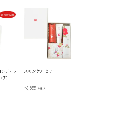
スキンケア セット
コンディシ
ウチ）
8,855
¥
税込