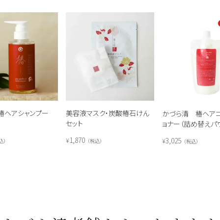
椿ヘアシャンプー
美容液マスク・炭酸椿石けん
かづら清 椿ヘア
セット
ョナー（詰め替えパ
1,870
3,025
¥
¥
込
税込
税込