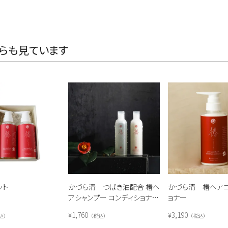
らも見ています
ット
かづら清 つばき油配合 椿ヘ
かづら清 椿ヘア
アシャンプー コンディショナー
ョナー
ミニセット
1,760
3,190
¥
¥
込
税込
税込