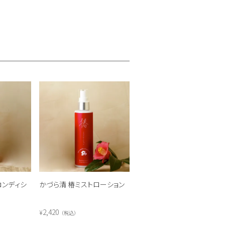
コンディシ
かづら清 椿ミストローション
2,420
¥
税込