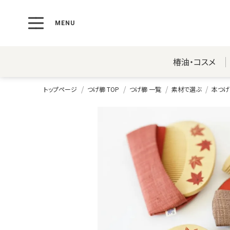
椿油・コスメ
トップページ
つげ櫛 TOP
つげ櫛 一覧
素材で選ぶ
本つげ