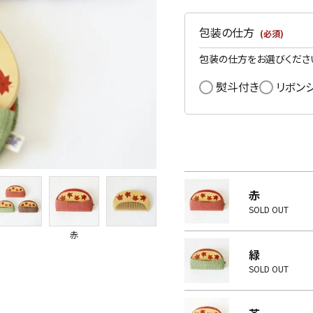
包装の仕方
(必須)
包装の仕方をお選びくださ
熨斗付き
リボン
赤
SOLD OUT
赤
緑
SOLD OUT