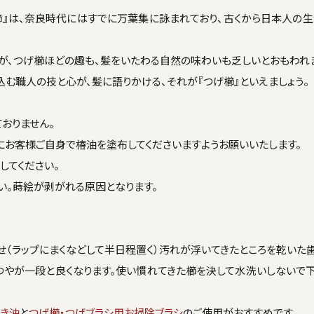
櫛』は、奈良時代にはすでに万葉集に詠まれており、古くから日本人の
が、つげ櫛ほどの趣も、髪をいたわる自然の味わいも乏しいとおもわれ
む職人の技と心が、髪に語りかける、それが『つげ櫛』といえましょう。
おりません。
にお客様ご自身で椿油を塗布してくださいますようお願いいたします。
してください。
い。蒔絵が剥がれる原因となります。
（ラップにまくなどして半日程置く）汚れが浮いてきたところを乾いた
つやが一段と良くなります。使い慣れてきた櫛を決して水洗いしないで
き油
と
つげ櫛・つげブラシ用お掃除ブラシ
のご使用がおすすめです。