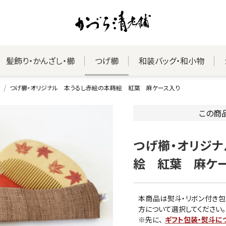
髪飾り・かんざし・櫛
つげ櫛
和装バッグ・和小物
つげ櫛・オリジナル 本うるし赤絵の本蒔絵 紅葉 麻ケース入り
この商
つげ櫛・オリジ
絵 紅葉 麻ケ
本商品は熨斗・リボン付き包
方について選択してください。
※先に、
ギフト包装・熨斗に