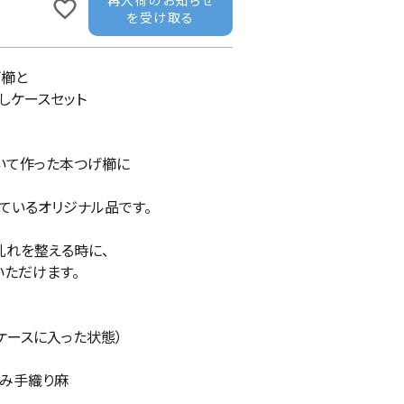
再入荷のお知らせ
を受け取る
げ櫛と
しケースセット
いて作った本つげ櫛に
ているオリジナル品です。
乱れを整える時に、
いただけます。
（ケースに入った状態）
績み手織り麻