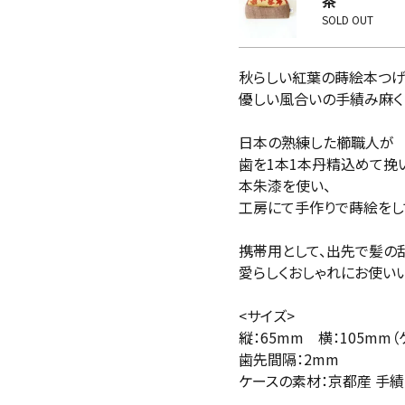
茶
SOLD OUT
秋らしい紅葉の蒔絵本つ
優しい風合いの手績み麻く
日本の熟練した櫛職人が
歯を1本1本丹精込めて挽
本朱漆を使い、
工房にて手作りで蒔絵をし
携帯用として、出先で髪の
愛らしくおしゃれにお使い
<サイズ>
縦：65mm 横：105mm
歯先間隔：2mm
ケースの素材：京都産 手