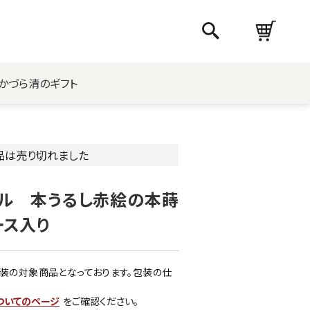
かづら清のギフト
品は売り切れました
ナル 本うるし赤絵の本蒔
ース入り
装の対象商品となっております。包装の仕
ついてのページ
をご確認ください。