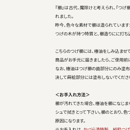
『櫛』は古代、魔除けと考えられ、『つげ
れました。
昨今、色々な素材で櫛は造られています
つげの木が持つ特質と、櫛造りにに打ち込
こちらのつげ櫛には、椿油をしみ込ませて
商品がお手元に届きましたら、ご使用前
なお、椿油はつげ櫛の歯部分にのみ塗布
決して蒔絵部分には塗布しないでくださ
＜お手入れ方法＞
櫛が汚れてきた場合、椿油を櫛になじませ
シュで拭きとって下さい。櫛のとおり、色
原因になります。
※お手入れは、
かづら清特製 純粋つば