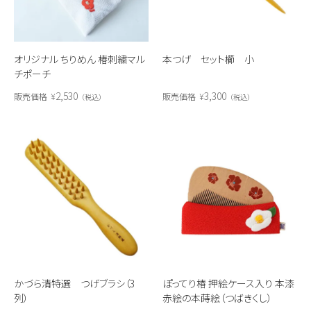
オリジナル ちりめん 椿刺繍マル
本つげ セット櫛 小
チポーチ
2,530
3,300
販売価格
¥
販売価格
¥
税込
税込
かづら清特選 つげブラシ（3
ぽってり椿 押絵ケース入り 本漆
列）
赤絵の本蒔絵（つばきくし）