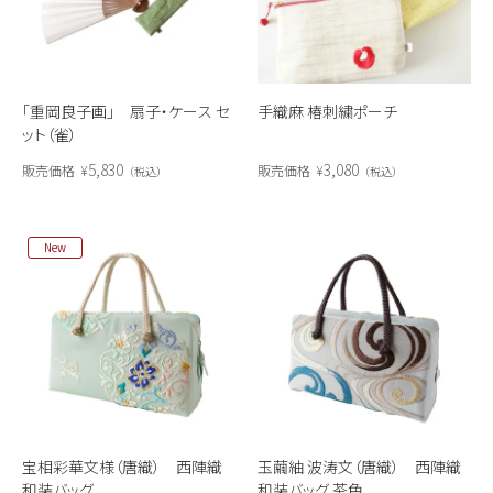
「重岡良子画」 扇子・ケース セ
手織麻 椿刺繍ポーチ
ット（雀）
5,830
3,080
販売価格
¥
販売価格
¥
税込
税込
New
宝相彩華文様（唐織） 西陣織
玉繭紬 波涛文（唐織） 西陣織
和装バッグ
和装バッグ 茶色