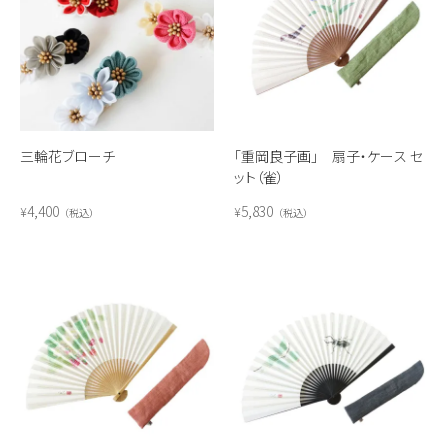
三輪花ブローチ
「重岡良子画」 扇子・ケース セ
ット（雀）
4,400
5,830
¥
¥
税込
税込