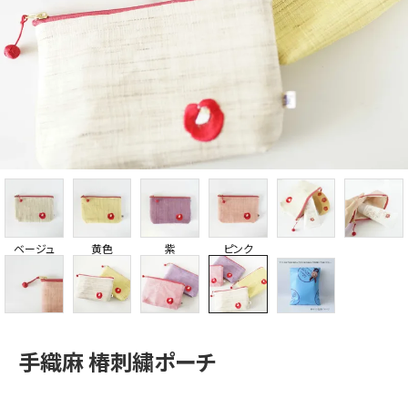
ベージュ
黄色
紫
ピンク
手織麻 椿刺繍ポーチ