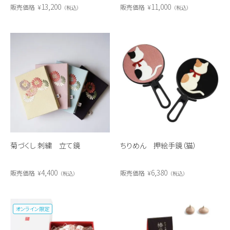
13,200
11,000
販売価格
¥
販売価格
¥
税込
税込
菊づくし 刺繍 立て鏡
ちりめん 押絵手鏡（猫）
4,400
6,380
販売価格
¥
販売価格
¥
税込
税込
オンライン限定