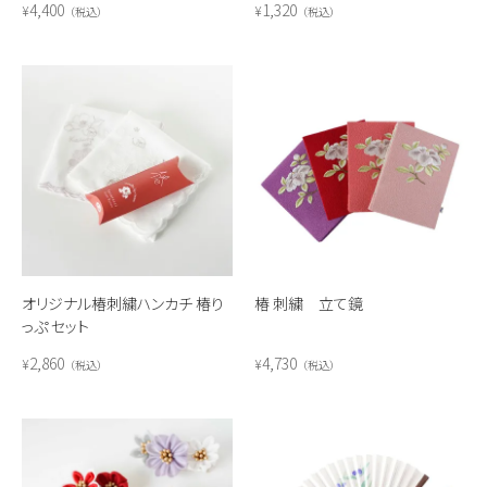
4,400
1,320
¥
¥
税込
税込
オリジナル椿刺繍ハンカチ 椿り
椿 刺繍 立て鏡
っぷ セット
2,860
4,730
¥
¥
税込
税込