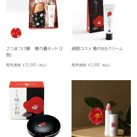
さつまつげ櫛 椿巾着セット（2
絹肌コスメ 椿のＢＢクリーム
色）
10,945
3,080
販売価格
¥
販売価格
¥
税込
税込