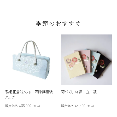
季節のおすすめ
雅趣正倉院文様 西陣織和装
菊づくし 刺繍 立て鏡
バッグ
88,000
4,400
販売価格
¥
販売価格
¥
税込
税込