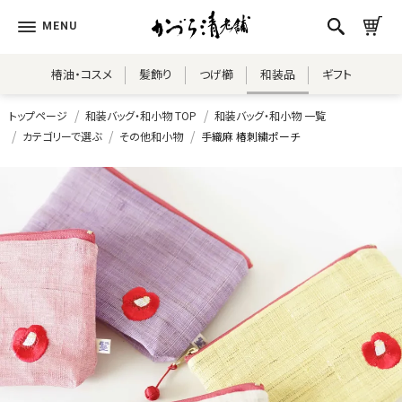
椿油・コスメ
髪飾り
つげ櫛
和装品
ギフト
トップページ
和装バッグ・和小物 TOP
和装バッグ・和小物 一覧
カテゴリーで選ぶ
その他和小物
手織麻 椿刺繍ポーチ