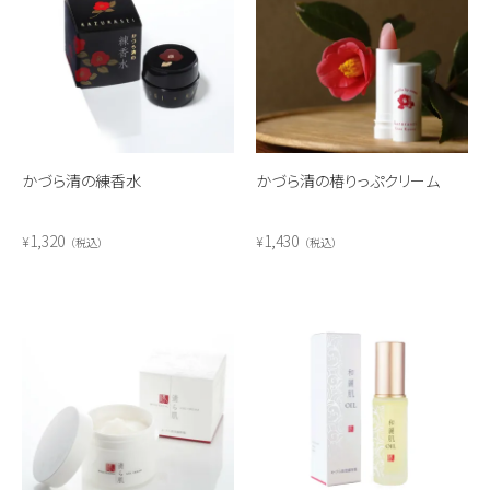
かづら清の練香水
かづら清の椿りっぷクリーム
1,320
1,430
¥
¥
税込
税込