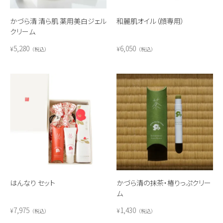
かづら清 清ら肌 薬用美白ジェル
和麗肌オイル（顔専用）
クリーム
5,280
6,050
¥
¥
税込
税込
はんなり セット
かづら清の抹茶・椿りっぷクリー
ム
7,975
1,430
¥
¥
税込
税込