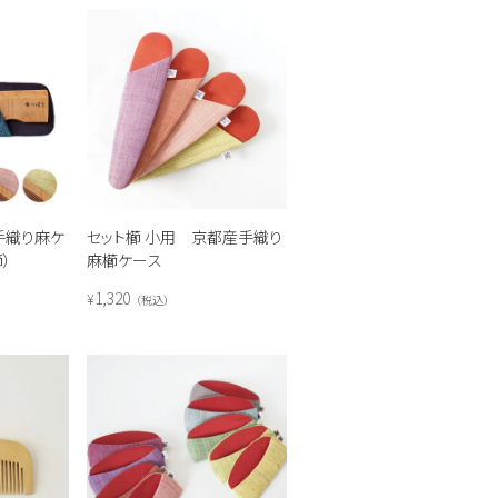
手織り麻ケ
セット櫛 小用 京都産手織り
）
麻櫛ケース
1,320
¥
税込