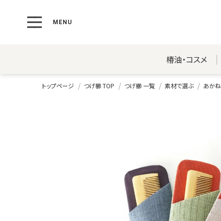
椿油・コスメ
トップページ
つげ櫛 TOP
つげ櫛 一覧
素材で選ぶ
あかね