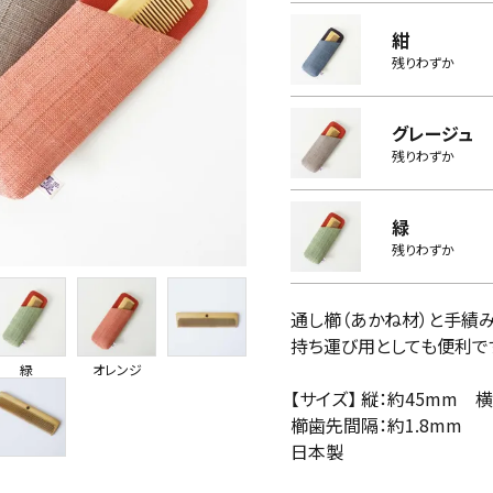
紺
残りわずか
グレージュ
残りわずか
緑
残りわずか
通し櫛（あかね材）と手績
持ち運び用としても便利で
緑
オレンジ
【サイズ】 縦：約45mm 
櫛歯先間隔：約1.8mm
日本製