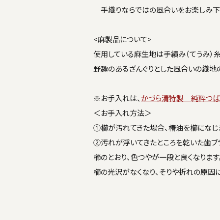
手織りならではの風合いをお楽しみ下
<麻製品について>
使用している麻生地は手績み（てうみ）糸
野趣のあるざんぐりとした風合いの織地
※お手入れは、
かづら清特製 純粋つば
＜お手入れ方法＞
①櫛が汚れてきた場合、椿油を櫛になじま
②汚れが浮いてきたところを乾いた歯ブラ
櫛のとおり、色つやが一段と良くなります
櫛の光沢がなくなり、そりや折れの原因に