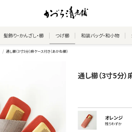
髪飾り・かんざし・櫛
つげ櫛
和装バッグ・和小物
通し櫛（3寸5分）麻ケース付き（あかね櫛）
通し櫛（3寸5分）
オレンジ
残りわずか