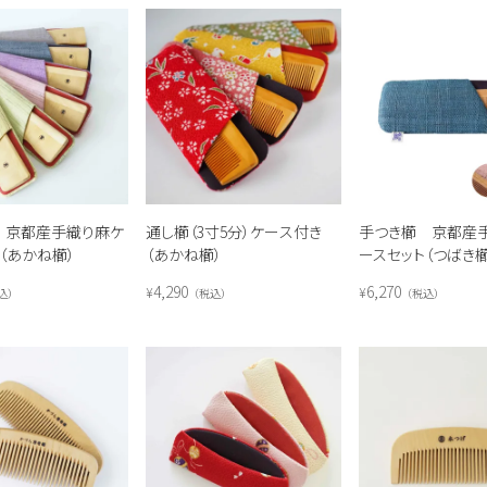
 京都産手織り麻ケ
通し櫛（3寸5分）ケース付き
手つき櫛 京都産
（あかね櫛）
（あかね櫛）
ースセット（つばき櫛
4,290
6,270
¥
¥
込
税込
税込