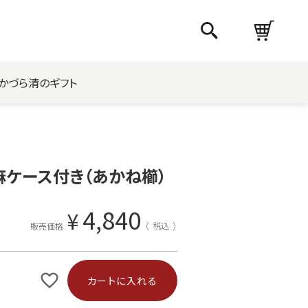
かづら清のギフト
麻ケース付き（あかね櫛）
4,840
¥
税込
販売価格
カートに入れる