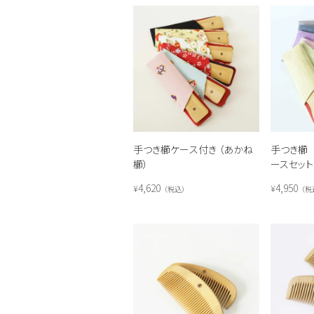
手つき櫛ケース付き （あかね
手つき櫛
櫛）
ースセット
4,620
4,950
¥
¥
税込
税