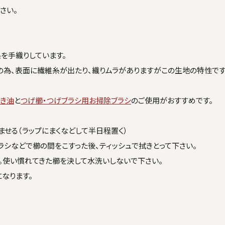
さい。
を手織りしています。
の為、表面に繊維糸が出たり、織りムラがありますがこの生地の特性です
き油
と
つげ櫛・つげブラシ用お掃除ブラシ
のご使用がおすすめです。
せる（ラップにまくなどして半日程置く）
シなどで櫛の間をこすった後、ティッシュで拭きとって下さい。
。使い慣れてきた櫛を決して水洗いしないで下さい。
なります。