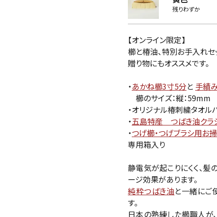
残りわずか
【オンライン限定】
櫛と椿油、特別お手入れセ
贈り物にもオススメです。
・
あかね櫛3寸5分
と
手績
櫛のサイズ：縦：59mm 
・オリジナル椿刺繍タオルハ
・
五島特産 つばき油クラシ
・
つげ櫛・つげブラシ用お
専用箱入り
静電気が起こりにくく、髪
ージ効果があります。
純粋つばき油
と一緒にご
す。
日本の熟練した櫛職人が、