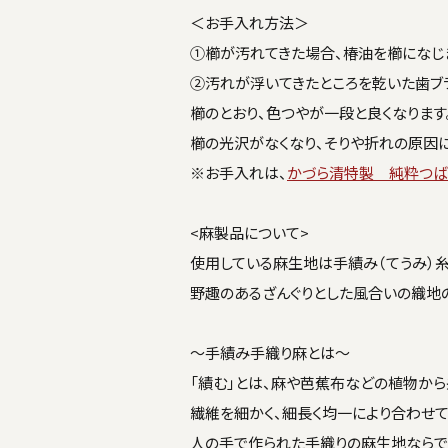
＜お手入れ方法＞
①櫛が汚れてきた場合、椿油を櫛になじま
②汚れが浮いてきたところを乾いた歯ブラ
櫛のとおり、色つやが一段と良くなります
櫛の光沢がなくなり、そりや折れの原因に
※お手入れは、
かづら清特製 純粋つば
<麻製品について>
使用している麻生地は手績み（てうみ）糸
野趣のあるざんぐりとした風合いの織地
～手績み手織り麻とは～
「績む」とは、麻や芭蕉布などの植物から
繊維を細かく、細長く均一により合わせて
人の手で作られた手織りの麻生地ならで