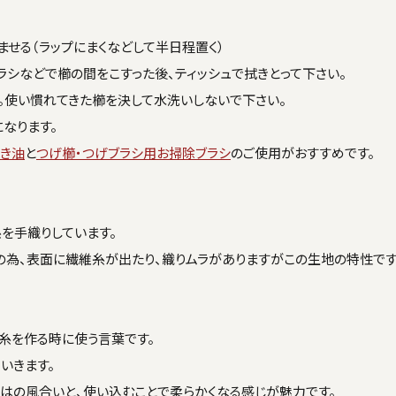
せる（ラップにまくなどして半日程置く）
シなどで櫛の間をこすった後、ティッシュで拭きとって下さい。
。使い慣れてきた櫛を決して水洗いしないで下さい。
なります。
き油
と
つげ櫛・つげブラシ用お掃除ブラシ
のご使用がおすすめです。
を手織りしています。
の為、表面に繊維糸が出たり、織りムラがありますがこの生地の特性です
糸を作る時に使う言葉です。
いきます。
はの風合いと、使い込むことで柔らかくなる感じが魅力です。