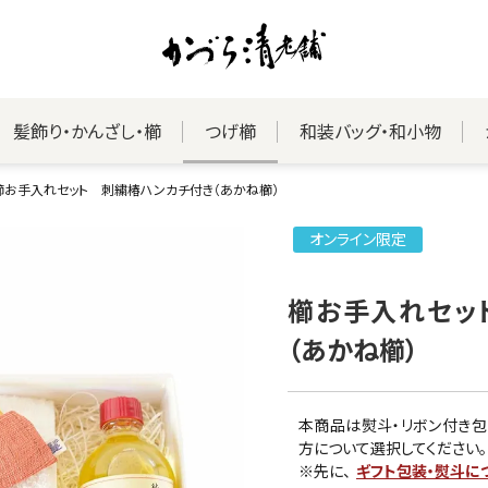
髪飾り・かんざし・櫛
つげ櫛
和装バッグ・和小物
櫛お手入れセット 刺繍椿ハンカチ付き（あかね櫛）
オンライン限定
櫛お手入れセッ
（あかね櫛）
本商品は熨斗・リボン付き包
方について選択してください。
※先に、
ギフト包装・熨斗に