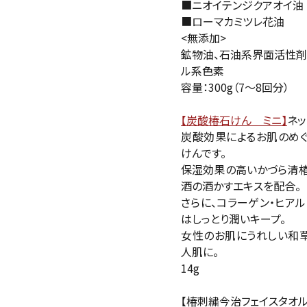
■ニオイテンジクアオイ油
■ローマカミツレ花油
<無添加>
鉱物油、石油系界面活性剤
ル系色素
容量：300g（7～8回分）
【炭酸椿石けん ミニ】
ネッ
炭酸効果によるお肌のめぐ
けんです。
保湿効果の高いかづら清椿
酒の酒かすエキスを配合。
さらに、コラーゲン・ヒア
はしっとり潤いキープ。
女性のお肌にうれしい和草
人肌に。
14g
【椿刺繍今治フェイスタオル