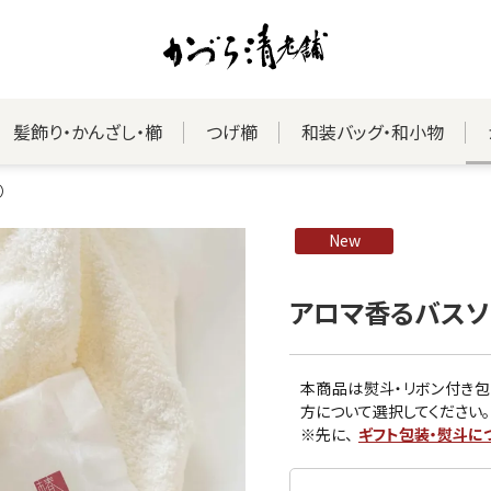
髪飾り・かんざし・櫛
つげ櫛
和装バッグ・和小物
）
New
アロマ香るバスソ
本商品は熨斗・リボン付き包
方について選択してください。
※先に、
ギフト包装・熨斗に