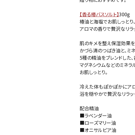
【香る椿バスソルト】
300g
椿油と海塩でお肌しっとり
アロマの香りで贅沢なリラ
肌のキメを整え保湿効果を
かづら清のつばき油と、ミ
5種の精油をブレンドした、
マグネシウムなどのミネラ
お肌しっとり。
冷えた体もぽかぽかにア
浴を穏やかで贅沢なリラッ
配合精油
■ラベンダー油
■ローズマリー油
■オニサルビア油