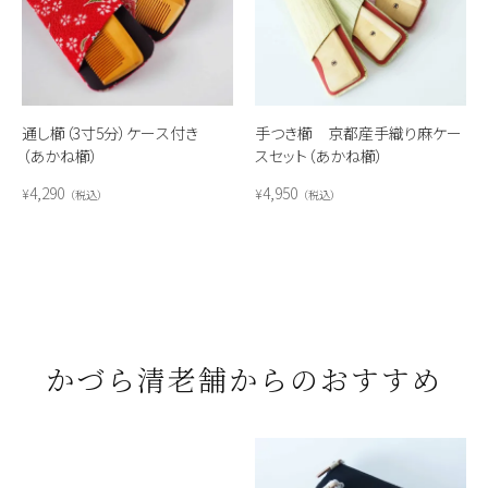
通し櫛（3寸5分）ケース付き
手つき櫛 京都産手織り麻ケー
（あかね櫛）
スセット（あかね櫛）
4,290
4,950
¥
¥
税込
税込
かづら清老舗からのおすすめ