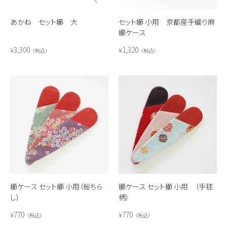
あかね セット櫛 大
セット櫛 小用 京都産手織り麻
櫛ケース
3,300
1,320
¥
¥
税込
税込
櫛ケース セット櫛 小用（桜ちら
櫛ケース セット櫛 小用 （手毬
し）
柄）
770
770
¥
¥
税込
税込