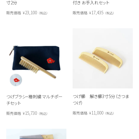
寸2分
付き お手入れセット
23,100
17,435
販売価格
¥
販売価格
¥
税込
税込
つげ櫛 解き櫛3寸5分（さつま
つげブラシ・椿刺繍 マルチポー
つげ）
チセット
11,000
15,730
販売価格
¥
販売価格
¥
税込
税込