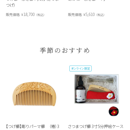
つげ）
18,700
5,610
販売価格
¥
販売価格
¥
税込
税込
季節のおすすめ
オンライン限定
【つげ櫛】彫りパーマ櫛 （椿）3
さつまつげ櫛 3寸5分押絵ケース