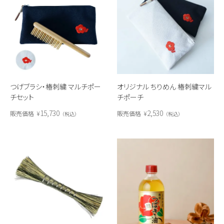
オリジナル ちりめん 椿刺繍マル
つげブラシ・椿刺繍 マルチポー
チポーチ
チセット
2,530
15,730
販売価格
¥
販売価格
¥
税込
税込