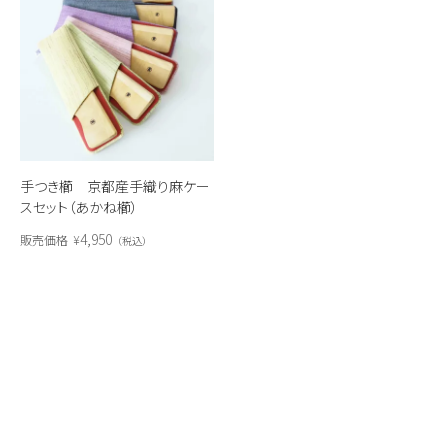
手つき櫛 京都産手織り麻ケー
スセット（あかね櫛）
4,950
販売価格
¥
税込