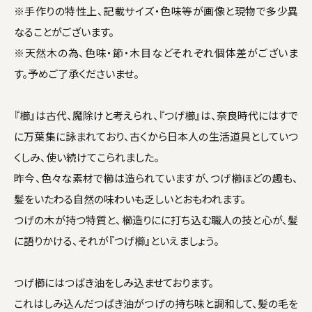
※手作りの特性上、記載サイズ・色味等が画像と現物で多少異
なることがございます。
※天然木の為、色味・節・木目などそれぞれ個体差がございま
す。予めご了承くださいませ。
『櫛』は古代、魔除けと考えられ、『つげ櫛』は、奈良時代にはすで
に万葉集に詠まれており、古くから日本人の生活道具としていつ
くしみ、使い続けてこられました。
昨今、色々な素材で櫛は造られていますが、つげ櫛ほどの趣も、
髪をいたわる自然の味わいも乏しいとおもわれます。
つげの木が持つ特質と、櫛造りにに打ち込む職人の技と心が、髪
に語りかける、それが『つげ櫛』といえましょう。
つげ櫛にはつばき油をしみ込ませております。
これはしみ込んだつばき油がつげの持ち味と調和して、髪の毛を