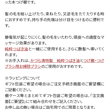
った本つげ櫛です。
髪の毛を結い上げたり、束ねたり、又逆毛をたてたりする時
におすすめです。持ち手の先端は分け目をつけるのに便利で
す。
静電気が起こりにくく、髪の毛をいたわり、頭皮への適度なマ
ッサージ効果があります。
純粋つばき油
と一緒にご使用すると、さらに艶髪へ導いてく
れます。
※お手入れは、
かづら清特製 純粋つばき油
と
つげ櫛・つげ
ブラシ用お掃除ブラシ
のご使用がおすすめです。
※ラッピングについて
ギフト包装ご希望の場合はご注文手続き画面のご要望欄に
ご記載ください。
櫛ケース等とまとめてギフト包装ご希望の場合は、「注文画
面【ご要望】」にて組み合わせをご記入ください。
お申し出の無い場合はご自宅用でのご用意となります。