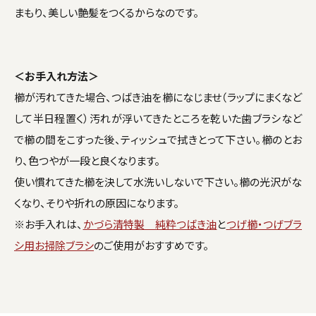
まもり、美しい艶髪をつくるからなのです。
＜お手入れ方法＞
櫛が汚れてきた場合、つばき油を櫛になじませ（ラップにまくなど
して半日程置く）汚れが浮いてきたところを乾いた歯ブラシなど
で櫛の間をこすった後、ティッシュで拭きとって下さい。櫛のとお
り、色つやが一段と良くなります。
使い慣れてきた櫛を決して水洗いしないで下さい。櫛の光沢がな
くなり、そりや折れの原因になります。
※お手入れは、
かづら清特製 純粋つばき油
と
つげ櫛・つげブラ
シ用お掃除ブラシ
のご使用がおすすめです。