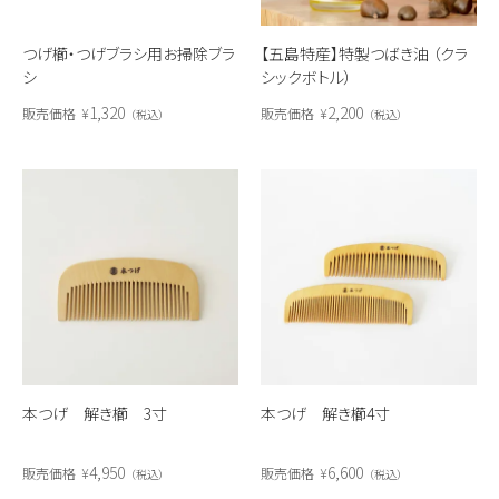
つげ櫛・つげブラシ用お掃除ブラ
【五島特産】特製つばき油 （クラ
シ
シックボトル）
1,320
2,200
販売価格
¥
販売価格
¥
税込
税込
本つげ 解き櫛 3寸
本つげ 解き櫛4寸
4,950
6,600
販売価格
¥
販売価格
¥
税込
税込