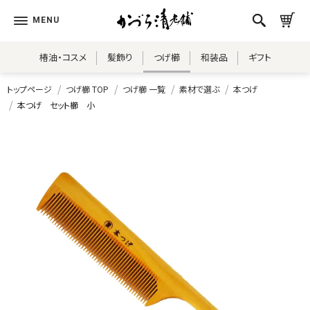
椿油・コスメ
髪飾り
つげ櫛
和装品
ギフト
トップページ
つげ櫛 TOP
つげ櫛 一覧
素材で選ぶ
本つげ
本つげ セット櫛 小