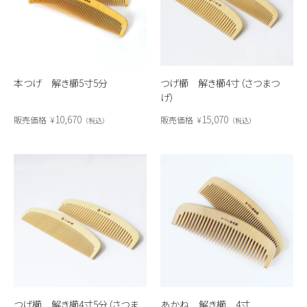
本つげ 解き櫛5寸5分
つげ櫛 解き櫛4寸（さつまつ
げ）
10,670
15,070
販売価格
¥
販売価格
¥
税込
税込
つげ櫛 解き櫛4寸5分（さつま
あかね 解き櫛 4寸