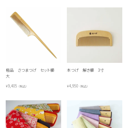
極品 さつまつげ セット櫛
本つげ 解き櫛 3寸
大
9,405
4,950
¥
¥
税込
税込