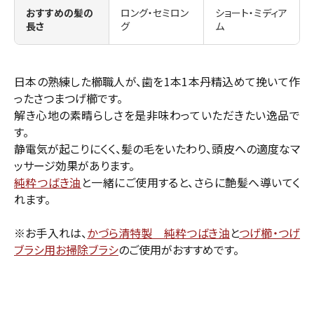
おすすめの髪の
ロング・セミロン
ショート・ミディア
長さ
グ
ム
日本の熟練した櫛職人が、歯を1本1本丹精込めて挽いて作
ったさつまつげ櫛です。
解き心地の素晴らしさを是非味わっていただきたい逸品で
す。
静電気が起こりにくく、髪の毛をいたわり、頭皮への適度なマ
ッサージ効果があります。
純粋つばき油
と一緒にご使用すると、さらに艶髪へ導いてく
れます。
※お手入れは、
かづら清特製 純粋つばき油
と
つげ櫛・つげ
ブラシ用お掃除ブラシ
のご使用がおすすめです。