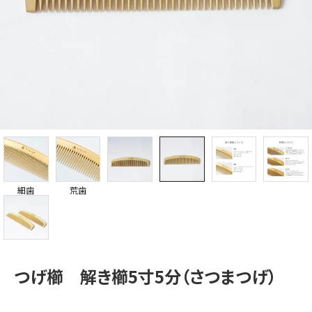
細歯
荒歯
つげ櫛 解き櫛5寸5分（さつまつげ）