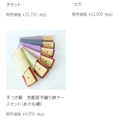
つげ）
チセット
11,000
15,730
販売価格
¥
販売価格
¥
税込
税込
手つき櫛 京都産手織り麻ケー
スセット（あかね櫛）
4,950
販売価格
¥
税込