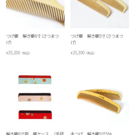
つげ櫛 解き櫛6寸（さつまつ
つげ櫛 解き櫛5寸（さつまつ
げ）
げ）
35,200
25,300
¥
¥
税込
税込
解き櫛6寸用 櫛ケース （手毬
本つげ 解き櫛5寸5分