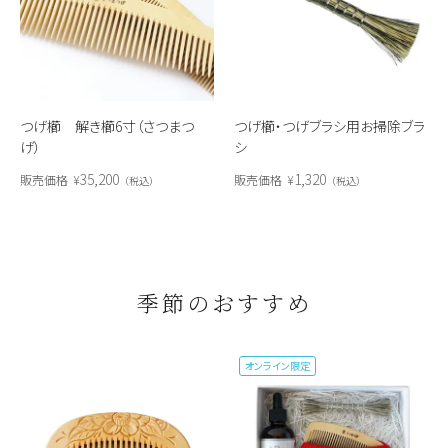
つげ櫛 解き櫛6寸（さつまつ
つげ櫛・つげブラシ用お掃除ブラ
げ）
シ
35,200
1,320
販売価格
¥
販売価格
¥
税込
税込
季節のおすすめ
オンライン限定