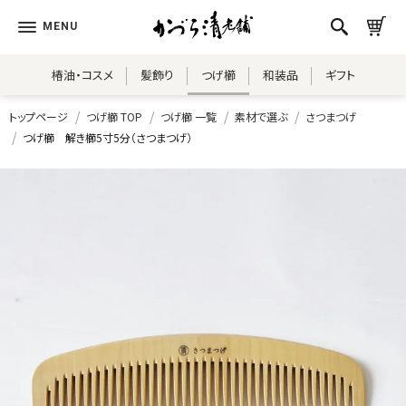
椿油・コスメ
髪飾り
つげ櫛
和装品
ギフト
トップページ
つげ櫛 TOP
つげ櫛 一覧
素材で選ぶ
さつまつげ
つげ櫛 解き櫛5寸5分（さつまつげ）