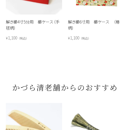
解き櫛4寸5分用 櫛ケース（手
解き櫛6寸用 櫛ケース （椿
毬柄）
柄）
1,100
1,100
¥
¥
税込
税込
かづら清老舗からのおすすめ