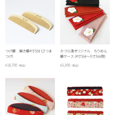
つげ櫛 解き櫛4寸5分（さつま
かづら清オリジナル ちりめん
つげ）
櫛ケース（4寸5分～5寸5分用）
18,700
3,300
¥
¥
税込
税込