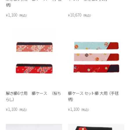
柄）
1,100
10,670
¥
¥
税込
税込
解き櫛6寸用 櫛ケース （桜ち
櫛ケース セット櫛 大用 （手毬
らし）
柄）
1,100
1,100
¥
¥
税込
税込