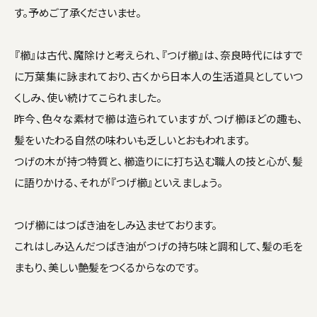
す。予めご了承くださいませ。
『櫛』は古代、魔除けと考えられ、『つげ櫛』は、奈良時代にはすで
に万葉集に詠まれており、古くから日本人の生活道具としていつ
くしみ、使い続けてこられました。
昨今、色々な素材で櫛は造られていますが、つげ櫛ほどの趣も、
髪をいたわる自然の味わいも乏しいとおもわれます。
つげの木が持つ特質と、櫛造りにに打ち込む職人の技と心が、髪
に語りかける、それが『つげ櫛』といえましょう。
つげ櫛にはつばき油をしみ込ませております。
これはしみ込んだつばき油がつげの持ち味と調和して、髪の毛を
まもり、美しい艶髪をつくるからなのです。