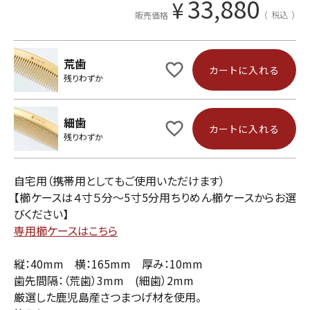
33,880
¥
税込
販売価格
荒歯
カートに入れる
残りわずか
細歯
カートに入れる
残りわずか
自宅用（携帯用としてもご使用いただけます）
【櫛ケースは４寸５分～5寸5分用ちりめん櫛ケースからお選
びください】
専用櫛ケースはこちら
縦：40mm 横：165mm 厚み：10mm
歯先間隔：（荒歯）3mm (細歯）2mm
厳選した鹿児島産さつまつげ材を使用。