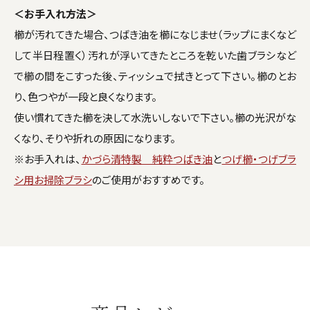
＜お手入れ方法＞
櫛が汚れてきた場合、つばき油を櫛になじませ（ラップにまくなど
して半日程置く）汚れが浮いてきたところを乾いた歯ブラシなど
で櫛の間をこすった後、ティッシュで拭きとって下さい。櫛のとお
り、色つやが一段と良くなります。
使い慣れてきた櫛を決して水洗いしないで下さい。櫛の光沢がな
くなり、そりや折れの原因になります。
※お手入れは、
かづら清特製 純粋つばき油
と
つげ櫛・つげブラ
シ用お掃除ブラシ
のご使用がおすすめです。