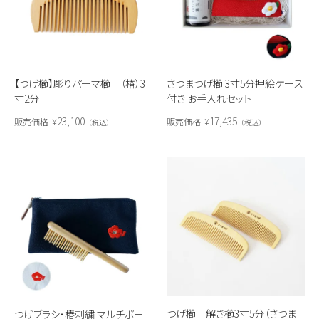
【つげ櫛】彫りパーマ櫛 （椿）3
さつまつげ櫛 3寸5分押絵ケース
寸2分
付き お手入れセット
23,100
17,435
販売価格
¥
販売価格
¥
税込
税込
つげ櫛 解き櫛3寸5分（さつま
つげブラシ・椿刺繍 マルチポー