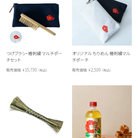
オリジナル ちりめん 椿刺繍マル
つげブラシ・椿刺繍 マルチポー
チポーチ
チセット
2,530
15,730
販売価格
¥
販売価格
¥
税込
税込