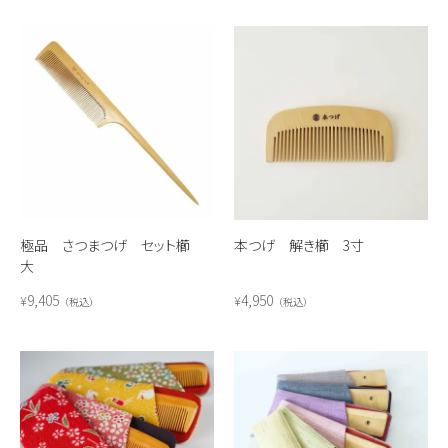
極品 さつまつげ セット櫛
本つげ 解き櫛 3寸
大
9,405
4,950
¥
¥
税込
税込