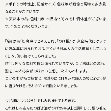
※手作りの特性上、記載サイズ・色味等が画像と現物で多少異
なることがございます。
※天然木の為、色味・節・木目などそれぞれ個体差がございま
す。予めご了承くださいませ。
『櫛』は古代、魔除けと考えられ、『つげ櫛』は、奈良時代にはすで
に万葉集に詠まれており、古くから日本人の生活道具としていつ
くしみ、使い続けてこられました。
昨今、色々な素材で櫛は造られていますが、つげ櫛ほどの趣も、
髪をいたわる自然の味わいも乏しいとおもわれます。
つげの木が持つ特質と、櫛造りにに打ち込む職人の技と心が、髪
に語りかける、それが『つげ櫛』といえましょう。
つげ櫛にはつばき油をしみ込ませております。
これはしみ込んだつばき油がつげの持ち味と調和して、髪の毛を