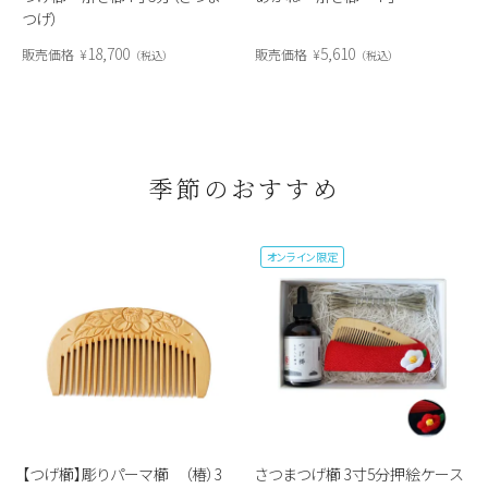
つげ）
18,700
5,610
販売価格
¥
販売価格
¥
税込
税込
季節のおすすめ
オンライン限定
【つげ櫛】彫りパーマ櫛 （椿）3
さつまつげ櫛 3寸5分押絵ケース