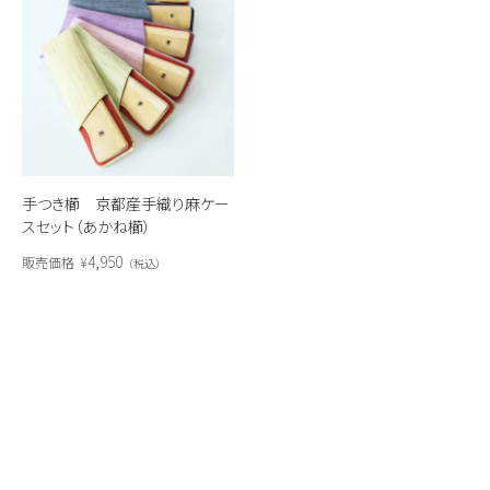
手つき櫛 京都産手織り麻ケー
スセット（あかね櫛）
4,950
販売価格
¥
税込