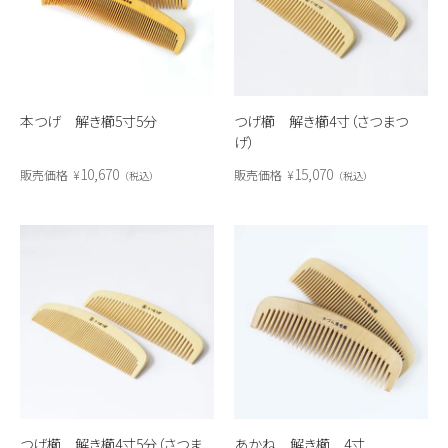
本つげ 解き櫛5寸5分
つげ櫛 解き櫛4寸（さつまつ
げ）
10,670
15,070
販売価格
¥
販売価格
¥
税込
税込
つげ櫛 解き櫛4寸5分（さつま
あかね 解き櫛 4寸