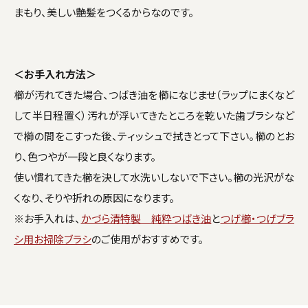
まもり、美しい艶髪をつくるからなのです。
＜お手入れ方法＞
櫛が汚れてきた場合、つばき油を櫛になじませ（ラップにまくなど
して半日程置く）汚れが浮いてきたところを乾いた歯ブラシなど
で櫛の間をこすった後、ティッシュで拭きとって下さい。櫛のとお
り、色つやが一段と良くなります。
使い慣れてきた櫛を決して水洗いしないで下さい。櫛の光沢がな
くなり、そりや折れの原因になります。
※お手入れは、
かづら清特製 純粋つばき油
と
つげ櫛・つげブラ
シ用お掃除ブラシ
のご使用がおすすめです。