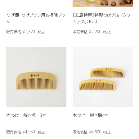
つげ櫛・つげブラシ用お掃除ブラ
【五島特産】特製つばき油 （クラ
シ
シックボトル）
1,320
2,200
販売価格
¥
販売価格
¥
税込
税込
本つげ 解き櫛 3寸
本つげ 解き櫛4寸
4,950
6,600
販売価格
¥
販売価格
¥
税込
税込