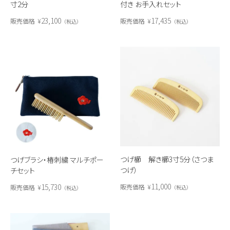
寸2分
付き お手入れセット
23,100
17,435
販売価格
¥
販売価格
¥
税込
税込
つげ櫛 解き櫛3寸5分（さつま
つげブラシ・椿刺繍 マルチポー
つげ）
チセット
11,000
15,730
販売価格
¥
販売価格
¥
税込
税込