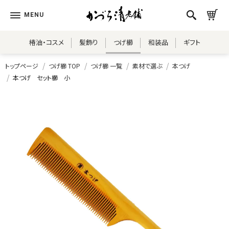
椿油・コスメ
髪飾り
つげ櫛
和装品
ギフト
トップページ
つげ櫛 TOP
つげ櫛 一覧
素材で選ぶ
本つげ
本つげ セット櫛 小