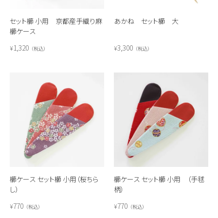
セット櫛 小用 京都産手織り麻
あかね セット櫛 大
櫛ケース
1,320
3,300
¥
¥
税込
税込
櫛ケース セット櫛 小用（桜ちら
櫛ケース セット櫛 小用 （手毬
し）
柄）
770
770
¥
¥
税込
税込