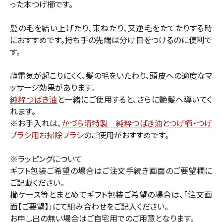
った本つげ櫛です。
髪の毛を結い上げたり、束ねたり、又逆毛をたてたりする時
におすすめです。持ち手の先端は分け目をつけるのに便利で
す。
静電気が起こりにくく、髪の毛をいたわり、頭皮への適度なマ
ッサージ効果があります。
純粋つばき油
と一緒にご使用すると、さらに艶髪へ導いてく
れます。
※お手入れは、
かづら清特製 純粋つばき油
と
つげ櫛・つげ
ブラシ用お掃除ブラシ
のご使用がおすすめです。
※ラッピングについて
ギフト包装ご希望の場合はご注文手続き画面のご要望欄に
ご記載ください。
櫛ケース等とまとめてギフト包装ご希望の場合は、「注文画
面【ご要望】」にて組み合わせをご記入ください。
お申し出の無い場合はご自宅用でのご用意となります。