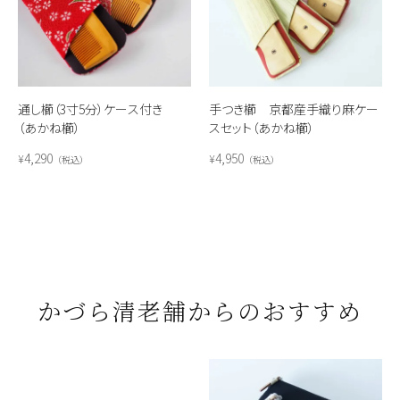
通し櫛（3寸5分）ケース付き
手つき櫛 京都産手織り麻ケー
（あかね櫛）
スセット（あかね櫛）
4,290
4,950
¥
¥
税込
税込
かづら清老舗からのおすすめ