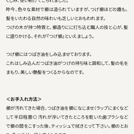
くしみ、使い続けてこられました。
昨今、色々な素材で櫛は造られていますが、つげ櫛ほどの趣も、
髪をいたわる自然の味わいも乏しいとおもわれます。
つげの木が持つ特質と、櫛造りにに打ち込む職人の技と心が、髪
に語りかける、それが『つげ櫛』といえましょう。
つげ櫛にはつばき油をしみ込ませております。
これはしみ込んだつばき油がつげの持ち味と調和して、髪の毛を
まもり、美しい艶髪をつくるからなのです。
＜お手入れ方法＞
櫛が汚れてきた場合、つばき油を櫛になじませ（ラップにまくなど
して半日程置く）汚れが浮いてきたところを乾いた歯ブラシなど
で櫛の間をこすった後、ティッシュで拭きとって下さい。櫛のとお