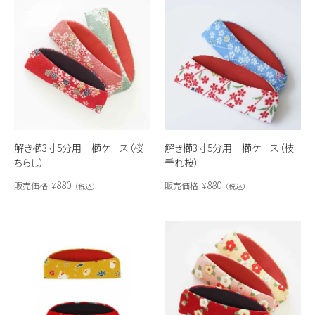
解き櫛3寸5分用 櫛ケース（桜
解き櫛3寸5分用 櫛ケース（枝
ちらし）
垂れ桜）
880
880
販売価格
¥
販売価格
¥
税込
税込