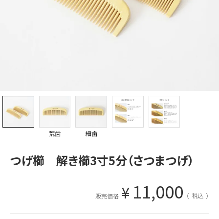
荒歯
細歯
つげ櫛 解き櫛3寸5分（さつまつげ）
11,000
¥
税込
販売価格