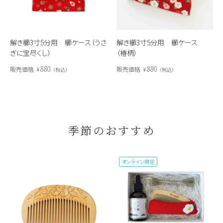
解き櫛3寸5分用 櫛ケース（うさ
解き櫛3寸5分用 櫛ケース
ぎに宝尽くし）
（椿柄）
880
880
販売価格
¥
販売価格
¥
税込
税込
季節のおすすめ
オンライン限定