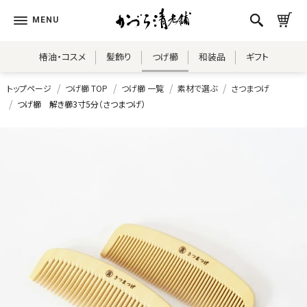
椿油・コスメ
髪飾り
つげ櫛
和装品
ギフト
トップページ
つげ櫛 TOP
つげ櫛 一覧
素材で選ぶ
さつまつげ
つげ櫛 解き櫛3寸5分（さつまつげ）