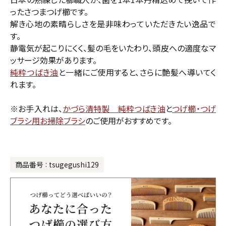
ったさつまつげ櫛です。
解き心地の素晴らしさを是非味わっていただきたい逸品で
す。
静電気が起こりにくく、髪の毛をいたわり、頭皮への適度なマ
ッサージ効果があります。
純粋つばき油
と一緒にご使用すると、さらに艶髪へ導いてく
れます。
※お手入れは、
かづら清特製 純粋つばき油
と
つげ櫛・つげ
ブラシ用お掃除ブラシ
のご使用がおすすめです。
商品番号
tsugegushi129