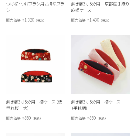
つげ櫛・つげブラシ用お掃除ブラ
解き櫛3寸5分用 京都産手織り
シ
麻櫛ケース
1,320
1,430
販売価格
¥
販売価格
¥
税込
税込
解き櫛3寸5分用 櫛ケース（枝
解き櫛3寸5分用 櫛ケース
垂れ桜 大）
（手毬柄）
880
880
販売価格
¥
販売価格
¥
税込
税込