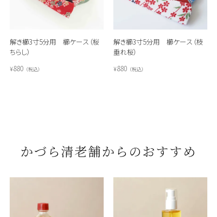
解き櫛3寸5分用 櫛ケース（桜
解き櫛3寸5分用 櫛ケース（枝
ちらし）
垂れ桜）
880
880
¥
¥
税込
税込
かづら清老舗からのおすすめ