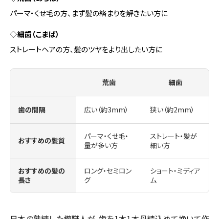
パーマ・くせ毛の方、まず髪の絡まりを解きたい方に
◇細歯（こまば）
ストレートヘアの方、髪のツヤをより出したい方に
荒歯
細歯
歯の間隔
広い（約3mm）
狭い（約2mm）
パーマ・くせ毛・
ストレート・髪が
おすすめの髪質
量が多い方
細い方
おすすめの髪の
ロング・セミロン
ショート・ミディア
長さ
グ
ム
日本の熟練した櫛職人が、歯を1本1本丹精込めて挽いて作