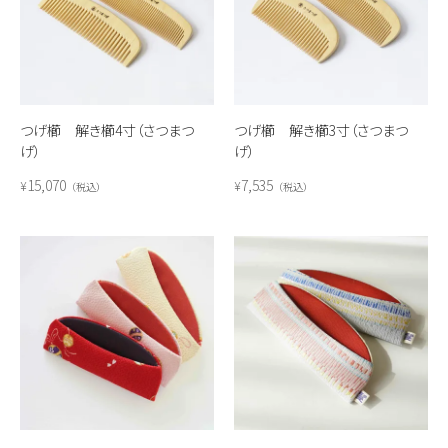
つげ櫛 解き櫛4寸（さつまつ
つげ櫛 解き櫛3寸（さつまつ
げ）
げ）
15,070
7,535
¥
¥
税込
税込