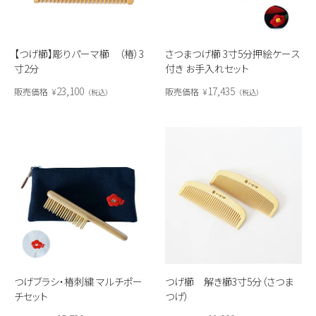
【つげ櫛】彫りパーマ櫛 （椿）3
さつまつげ櫛 3寸5分押絵ケース
寸2分
付き お手入れセット
23,100
17,435
販売価格
¥
販売価格
¥
税込
税込
つげ櫛 解き櫛3寸5分（さつま
つげブラシ・椿刺繍 マルチポー
つげ）
チセット