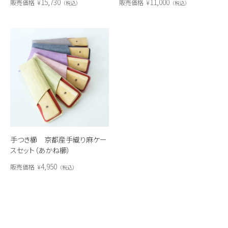
11,000
15,730
販売価格
¥
販売価格
¥
税込
税込
手つき櫛 京都産手織り麻ケー
スセット（あかね櫛）
4,950
販売価格
¥
税込