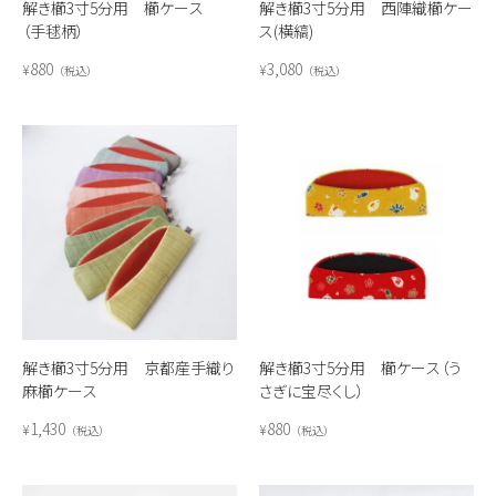
解き櫛3寸5分用 櫛ケース
解き櫛3寸5分用 西陣織櫛ケー
（手毬柄）
ス(横縞)
880
3,080
¥
¥
税込
税込
解き櫛3寸5分用 京都産手織り
解き櫛3寸5分用 櫛ケース（う
麻櫛ケース
さぎに宝尽くし）
1,430
880
¥
¥
税込
税込