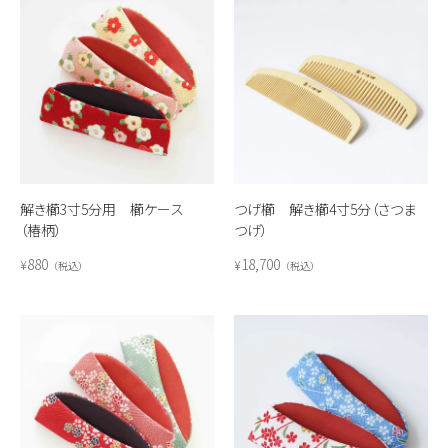
解き櫛3寸5分用 櫛ケース
つげ櫛 解き櫛4寸5分（さつま
（椿柄）
つげ）
880
18,700
¥
¥
税込
税込