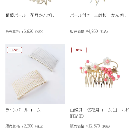
葡萄パール 花月かんざし
パール付き 三輪桜 かんざし
6,820
4,950
販売価格
¥
販売価格
¥
税込
税込
New
New
ラインパールコーム
白蝶貝 桜花月コーム（ゴールド
珊瑚風）
2,200
12,870
販売価格
¥
販売価格
¥
税込
税込