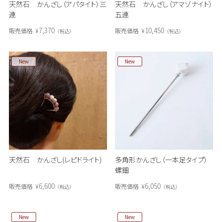
天然石 かんざし（アパタイト）三
天然石 かんざし（アマゾナイト）
連
五連
7,370
10,450
販売価格
¥
販売価格
¥
税込
税込
New
New
天然石 かんざし(レピドライト)
多角形かんざし（一本足タイプ）
螺鈿
6,600
6,050
販売価格
¥
販売価格
¥
税込
税込
New
New