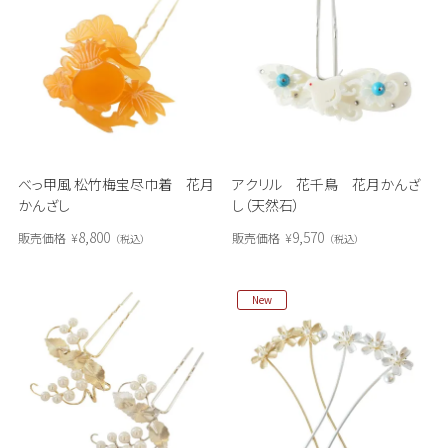
べっ甲風 松竹梅宝尽巾着 花月
アクリル 花千鳥 花月かんざ
かんざし
し（天然石）
8,800
9,570
販売価格
¥
販売価格
¥
税込
税込
New