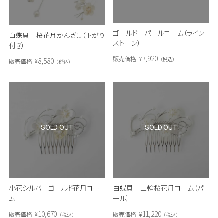
ゴールド パールコーム（ライン
白蝶貝 桜花月かんざし（下がり
ストーン）
付き）
7,920
販売価格
¥
税込
8,580
販売価格
¥
税込
SOLD OUT
SOLD OUT
小花シルバーゴールド花月コー
白蝶貝 三輪桜花月コーム（パ
ム
ール）
10,670
11,220
販売価格
¥
販売価格
¥
税込
税込