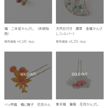
橘 二本足かんざし （赤琥珀
天然石付き 唐草 金属かんざ
色）
し（シルバー）
4,180
8,250
販売価格
¥
販売価格
¥
税込
税込
SOLD OUT
SOLD OUT
象牙風 葡萄 花月かんざし
べっ甲風 楓に撫子 花月かん