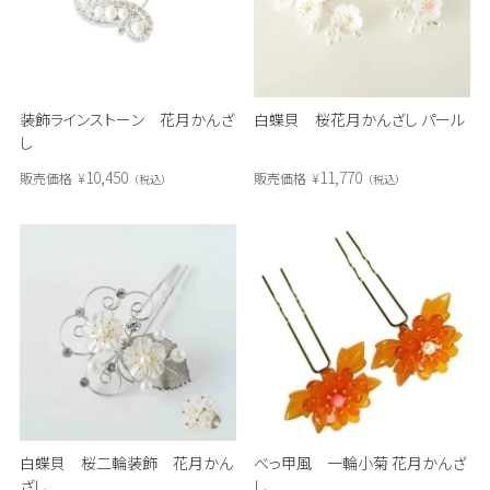
装飾ラインストーン 花月かんざ
白蝶貝 桜花月かんざし パール
し
10,450
11,770
販売価格
¥
販売価格
¥
税込
税込
白蝶貝 桜二輪装飾 花月かん
べっ甲風 一輪小菊 花月かんざ
ざし
し