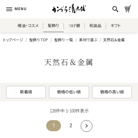
椿油・コスメ
髪飾り
つげ櫛
和装品
ギフト
トップページ
髪飾り TOP
髪飾り 一覧
素材で選ぶ
天然石＆金属
天然石＆金属
新着順
価格の低い順
価格の高い順
126
件中
1
-
100
件表示
1
2