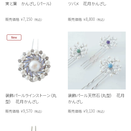
実と葉 かんざし（パール）
ツバメ 花月かんざし
7,150
8,800
販売価格
¥
販売価格
¥
税込
税込
New
装飾パールラインストーン（丸
装飾パール天然石（丸型） 花月
型） 花月かんざし
かんざし
9,570
9,130
販売価格
¥
販売価格
¥
税込
税込