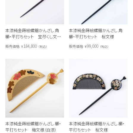
本漆純金蒔絵螺鈿かんざし 角
本漆純金蒔絵螺鈿かんざし 角
櫛・平打ちセット 宝尽くし文様
櫛・平打ちセット 桜文様
（溜色）
184,800
99,000
販売価格
¥
販売価格
¥
税込
税込
本漆純金蒔絵螺鈿かんざし 櫛・
本漆純金蒔絵螺鈿かんざし 櫛・
平打ちセット 梅文様（白漆）
平打ちセット 桜文様