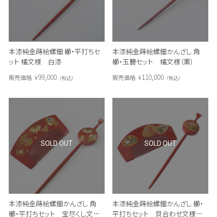
本漆純金蒔絵螺鈿 櫛・平打ちセ
本漆純金蒔絵螺鈿かんざし 角
ット 橘文様 白漆
櫛・玉簪セット 橘文様（黒）
99,000
110,000
販売価格
¥
販売価格
¥
税込
税込
SOLD OUT
SOLD OUT
本漆純金蒔絵螺鈿かんざし 角
本漆純金蒔絵螺鈿かんざし 櫛・
櫛・平打ちセット 宝尽くし文様
平打ちセット 貝合わせ文様