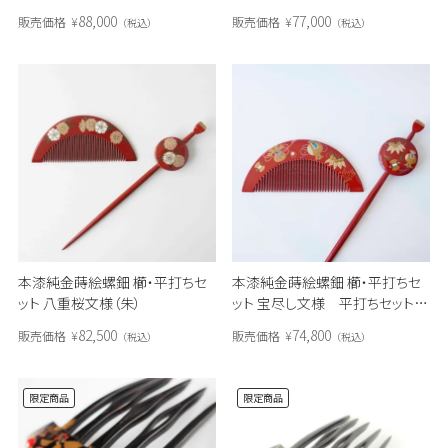
88,000
77,000
販売価格
¥
販売価格
¥
税込
税込
本漆純金蒔絵螺鈿 櫛・平打ちセ
本漆純金蒔絵螺鈿 櫛・平打ちセ
ット 八重桜文様（朱）
ット 宝尽し文様 平打ちセット
（朱）
82,500
74,800
販売価格
¥
販売価格
¥
税込
税込
限定商品
限定商品