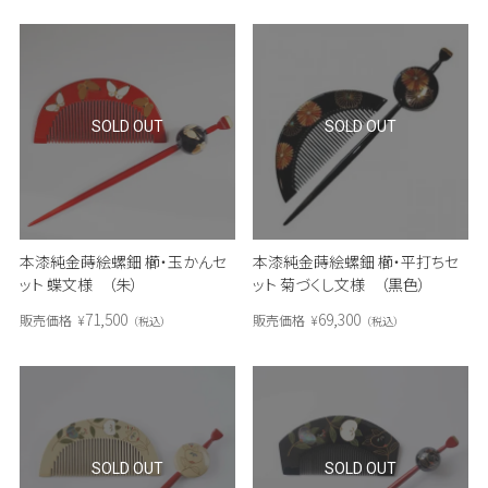
SOLD OUT
SOLD OUT
本漆純金蒔絵螺鈿 櫛・玉かんセ
本漆純金蒔絵螺鈿 櫛・平打ちセ
ット 蝶文様 （朱）
ット 菊づくし文様 （黒色）
71,500
69,300
販売価格
¥
販売価格
¥
税込
税込
SOLD OUT
SOLD OUT