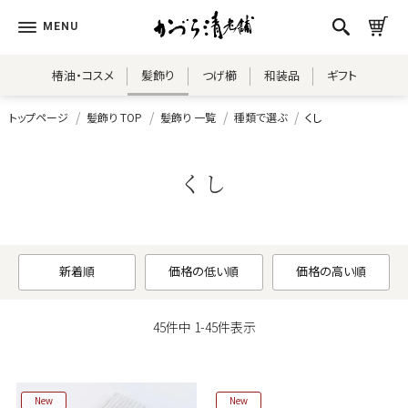
椿油・コスメ
髪飾り
つげ櫛
和装品
ギフト
トップページ
髪飾り TOP
髪飾り 一覧
種類で選ぶ
くし
くし
新着順
価格の低い順
価格の高い順
45
件中
1
-
45
件表示
New
New