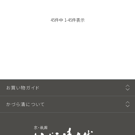
45
件中
1
-
45
件表示
お買い物ガイド
かづら清について