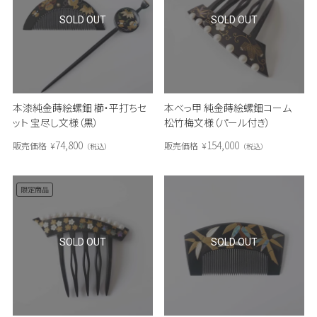
SOLD OUT
SOLD OUT
本漆純金蒔絵螺鈿 櫛・平打ちセ
本べっ甲 純金蒔絵螺鈿コーム
ット 宝尽し文様（黒）
松竹梅文様（パール付き）
74,800
154,000
販売価格
¥
販売価格
¥
税込
税込
限定商品
SOLD OUT
SOLD OUT