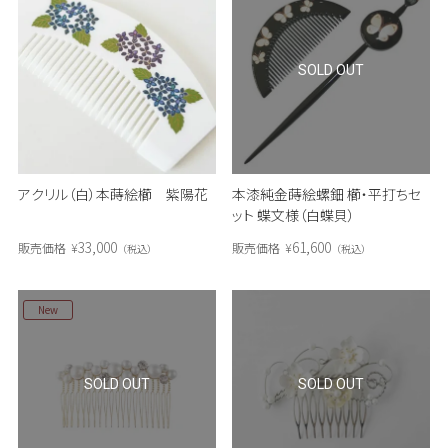
SOLD OUT
アクリル（白）本蒔絵櫛 紫陽花
本漆純金蒔絵螺鈿 櫛・平打ちセ
ット 蝶文様（白蝶貝）
33,000
61,600
販売価格
¥
販売価格
¥
税込
税込
New
SOLD OUT
SOLD OUT