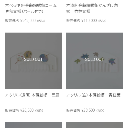
本べっ甲 純金蒔絵螺鈿コーム
本漆純金蒔絵螺鈿かんざし 角
春秋文様（パール付き）
櫛 竹林文様
242,000
110,000
販売価格
¥
販売価格
¥
税込
税込
SOLD OUT
SOLD OUT
アクリル（透明）本蒔絵櫛 団扇
アクリル（白）本蒔絵櫛 青紅葉
38,500
38,500
販売価格
¥
販売価格
¥
税込
税込