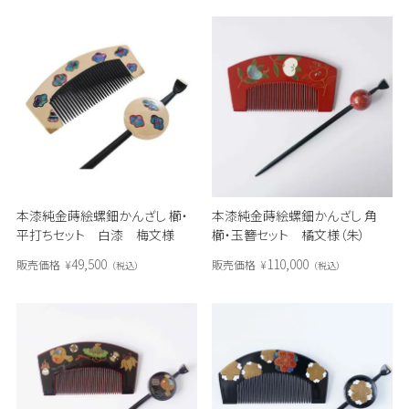
本漆純金蒔絵螺鈿かんざし 櫛・
本漆純金蒔絵螺鈿かんざし 角
平打ちセット 白漆 梅文様
櫛・玉簪セット 橘文様（朱）
49,500
110,000
販売価格
¥
販売価格
¥
税込
税込