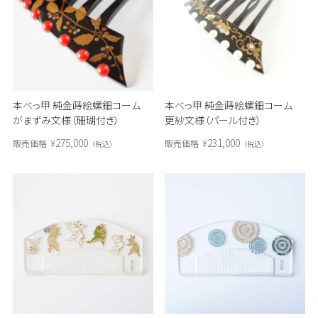
本べっ甲 純金蒔絵螺鈿コーム
本べっ甲 純金蒔絵螺鈿コーム
がまずみ文様（珊瑚付き）
更紗文様（パール付き）
275,000
231,000
販売価格
¥
販売価格
¥
税込
税込