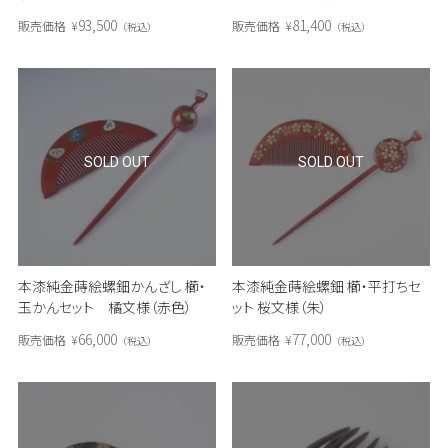
（朱）
（朱）
93,500
81,400
販売価格
¥
販売価格
¥
税込
税込
SOLD OUT
SOLD OUT
本漆純金蒔絵螺鈿かんざし 櫛・
本漆純金蒔絵螺鈿 櫛・平打ちセ
玉かんセット 橘文様（赤色）
ット 桜文様（朱）
66,000
77,000
販売価格
¥
販売価格
¥
税込
税込