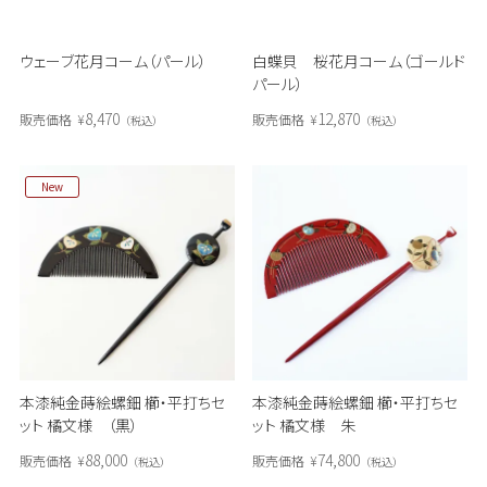
ウェーブ花月コーム（パール）
白蝶貝 桜花月コーム（ゴールド
パール）
8,470
12,870
販売価格
¥
販売価格
¥
税込
税込
New
本漆純金蒔絵螺鈿 櫛・平打ちセ
本漆純金蒔絵螺鈿 櫛・平打ちセ
ット 橘文様 （黒）
ット 橘文様 朱
88,000
74,800
販売価格
¥
販売価格
¥
税込
税込