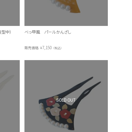
波型中）
べっ甲風 パールかんざし
7,150
販売価格
¥
税込
SOLD OUT