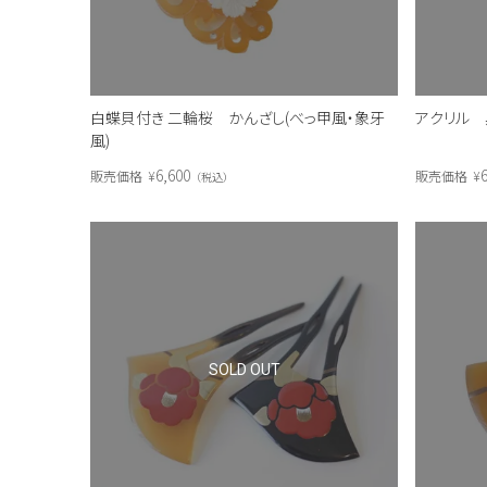
白蝶貝付き 二輪桜 かんざし(べっ甲風・象牙
アクリル 
風)
6,600
6
販売価格
¥
販売価格
¥
税込
SOLD OUT