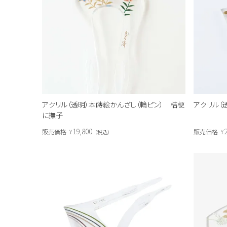
アクリル（透明）本蒔絵かんざし（輪ピン） 桔梗
アクリル（
に撫子
19,800
2
販売価格
¥
販売価格
¥
税込