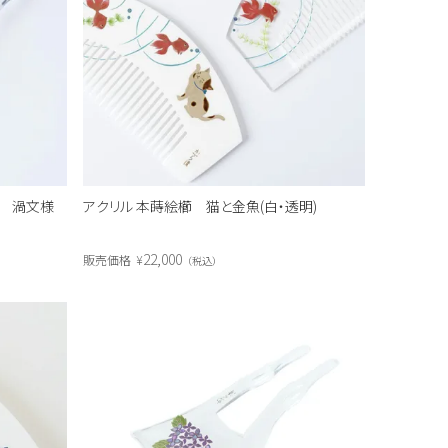
） 渦文様
アクリル 本蒔絵櫛 猫と金魚(白・透明)
22,000
販売価格
¥
税込