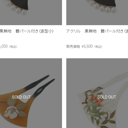
黒無地 簪パール付き（波型小）
アクリル 黒無地 簪パール付き（
,050
6,600
販売価格
¥
税込
税込
SOLD OUT
SOLD OUT