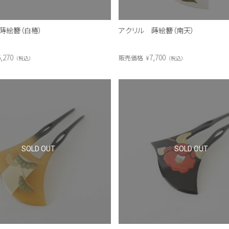
蒔絵簪（白椿）
アクリル 蒔絵簪（南天）
,270
7,700
販売価格
¥
税込
税込
SOLD OUT
SOLD OUT