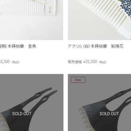
透明）本蒔絵櫛 金魚
アクリル（白）本蒔絵櫛 紫陽花
8,500
33,000
販売価格
¥
税込
税込
New
SOLD OUT
SOLD OUT