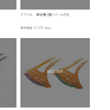
アクリル 蒔絵簪（椿）パール付き
7,370
販売価格
¥
税込
SOLD OUT