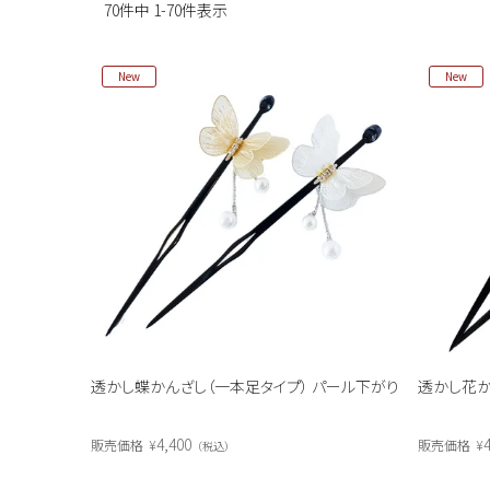
70
件中
1
-
70
件表示
New
New
透かし蝶かんざし（一本足タイプ） パール下がり
透かし花か
4,400
4
販売価格
¥
販売価格
¥
税込