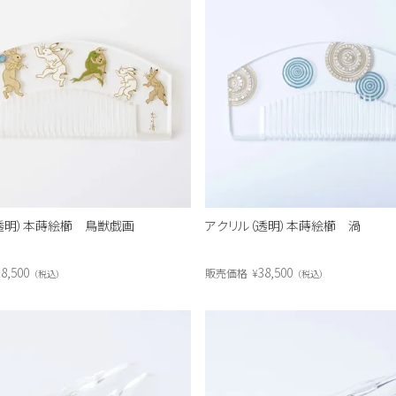
透明）本蒔絵櫛 鳥獣戯画
アクリル（透明）本蒔絵櫛 渦
8,500
38,500
販売価格
¥
税込
税込