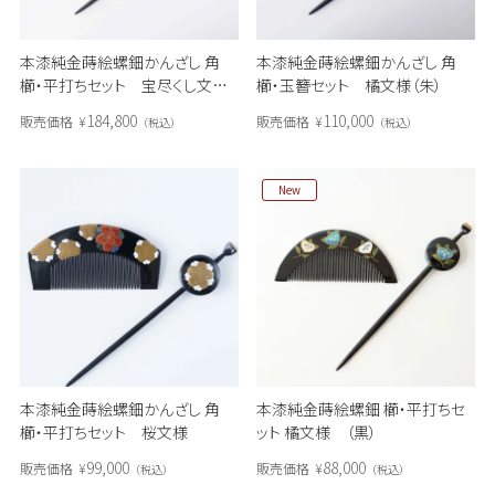
本漆純金蒔絵螺鈿かんざし 角
本漆純金蒔絵螺鈿かんざし 角
櫛・平打ちセット 宝尽くし文様
櫛・玉簪セット 橘文様（朱）
（溜色）
184,800
110,000
販売価格
¥
販売価格
¥
税込
税込
New
本漆純金蒔絵螺鈿かんざし 角
本漆純金蒔絵螺鈿 櫛・平打ちセ
櫛・平打ちセット 桜文様
ット 橘文様 （黒）
99,000
88,000
販売価格
¥
販売価格
¥
税込
税込