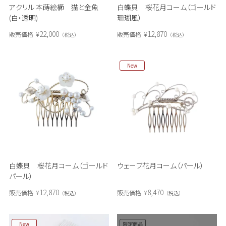
アクリル 本蒔絵櫛 猫と金魚
白蝶貝 桜花月コーム（ゴールド
(白・透明)
珊瑚風）
22,000
12,870
販売価格
¥
販売価格
¥
税込
税込
New
白蝶貝 桜花月コーム（ゴールド
ウェーブ花月コーム（パール）
パール）
12,870
8,470
販売価格
¥
販売価格
¥
税込
税込
New
限定商品