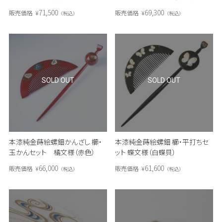
71,500
69,300
販売価格
¥
販売価格
¥
税込
税込
SOLD OUT
SOLD OUT
本漆純金蒔絵螺鈿かんざし 櫛・
本漆純金蒔絵螺鈿 櫛・平打ちセ
玉かんセット 橘文様（赤色）
ット 蝶文様（白蝶貝）
66,000
61,600
販売価格
¥
販売価格
¥
税込
税込