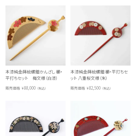
本漆純金蒔絵螺鈿かんざし 櫛・
本漆純金蒔絵螺鈿 櫛・平打ちセ
平打ちセット 梅文様（白漆）
ット 八重桜文様（朱）
88,000
82,500
販売価格
¥
販売価格
¥
税込
税込