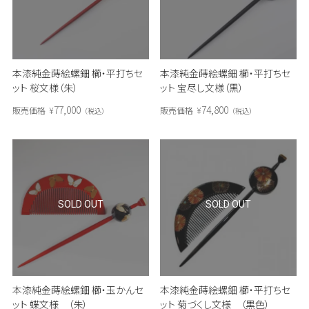
本漆純金蒔絵螺鈿 櫛・平打ちセ
本漆純金蒔絵螺鈿 櫛・平打ちセ
ット 桜文様（朱）
ット 宝尽し文様（黒）
77,000
74,800
販売価格
¥
販売価格
¥
税込
税込
SOLD OUT
SOLD OUT
本漆純金蒔絵螺鈿 櫛・玉かんセ
本漆純金蒔絵螺鈿 櫛・平打ちセ
ット 蝶文様 （朱）
ット 菊づくし文様 （黒色）