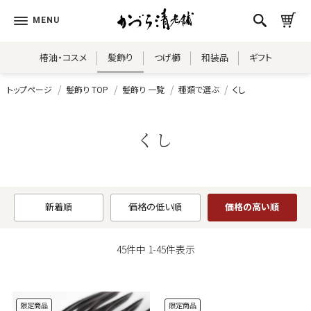
椿油・コスメ
髪飾り
つげ櫛
和装品
ギフト
トップページ
髪飾り TOP
髪飾り 一覧
種類で選ぶ
くし
くし
新着順
価格の低い順
価格の高い順
45
件中
1
-
45
件表示
限定商品
限定商品