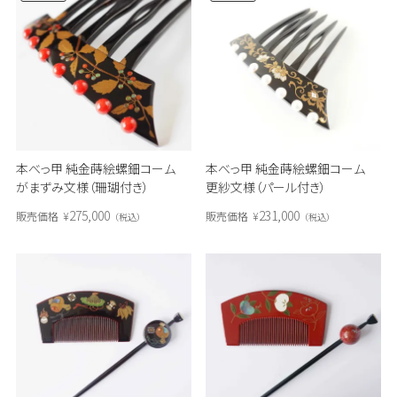
本べっ甲 純金蒔絵螺鈿コーム
本べっ甲 純金蒔絵螺鈿コーム
がまずみ文様（珊瑚付き）
更紗文様（パール付き）
275,000
231,000
販売価格
¥
販売価格
¥
税込
税込