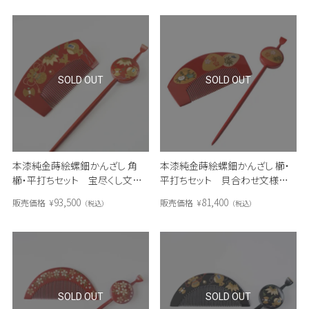
SOLD OUT
SOLD OUT
本漆純金蒔絵螺鈿かんざし 角
本漆純金蒔絵螺鈿かんざし 櫛・
櫛・平打ちセット 宝尽くし文様
平打ちセット 貝合わせ文様
（朱）
（朱）
93,500
81,400
販売価格
¥
販売価格
¥
税込
税込
SOLD OUT
SOLD OUT