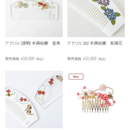
アクリル（透明）本蒔絵櫛 金魚
アクリル（白）本蒔絵櫛 紫陽花
38,500
33,000
販売価格
¥
販売価格
¥
税込
税込
New