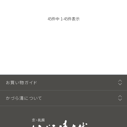
45
件中
1
-
45
件表示
お買い物ガイド
かづら清について