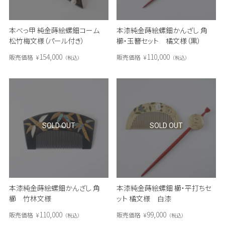
本べっ甲 純金蒔絵螺鈿コーム
本漆純金蒔絵螺鈿かんざし 角
松竹梅文様（パール付き）
櫛・玉簪セット 橘文様（黒）
154,000
110,000
販売価格
¥
販売価格
¥
税込
税込
SOLD OUT
SOLD OUT
本漆純金蒔絵螺鈿かんざし 角
本漆純金蒔絵螺鈿 櫛・平打ちセ
櫛 竹林文様
ット 橘文様 白漆
110,000
99,000
販売価格
¥
販売価格
¥
税込
税込