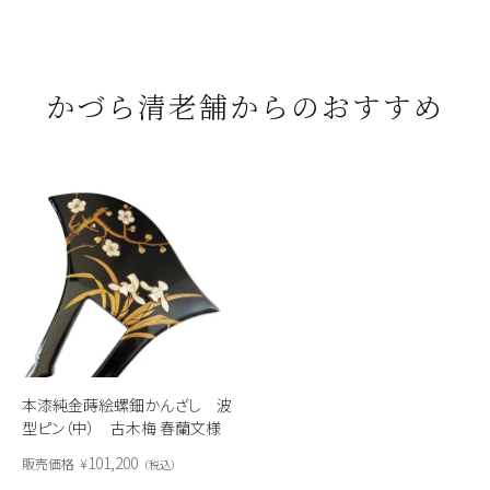
かづら清老舗からのおすすめ
本漆純金蒔絵螺鈿かんざし 波
型ピン（中） 古木梅 春蘭文様
（黒色）
101,200
販売価格
¥
税込