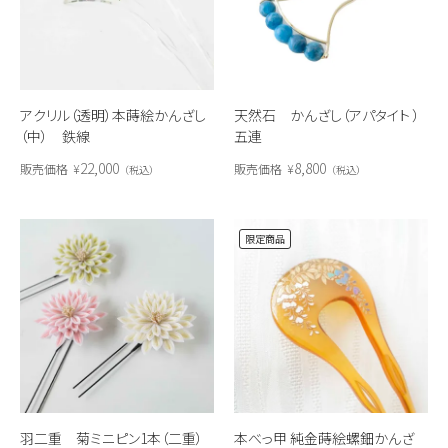
アクリル（透明）本蒔絵かんざし
天然石 かんざし（アパタイト ）
（中） 鉄線
五連
22,000
8,800
販売価格
¥
販売価格
¥
税込
税込
限定商品
羽二重 菊ミニピン1本（二重）
本べっ甲 純金蒔絵螺鈿かんざ