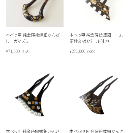
本べっ甲 純金蒔絵螺鈿かんざ
本べっ甲 純金蒔絵螺鈿コーム
し ガマズミ
更紗文様（パール付き）
71,500
231,000
¥
¥
税込
税込
本べっ甲 純金蒔絵螺鈿かんざ
本べっ甲 純金蒔絵螺鈿かんざ