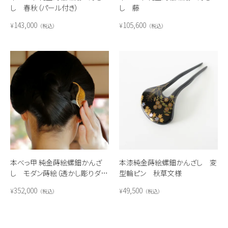
し 春秋（パール付き）
し 藤
143,000
105,600
¥
¥
税込
税込
本べっ甲 純金蒔絵螺鈿かんざ
本漆純金蒔絵螺鈿かんざし 変
し モダン蒔絵（透かし彫りダイ
型輪ピン 秋草文様
ヤ） 大
352,000
49,500
¥
¥
税込
税込