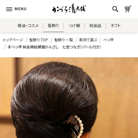
椿油・コスメ
髪飾り
つげ櫛
和装品
ギフト
トップページ
髪飾り TOP
髪飾り 一覧
素材で選ぶ
べっ甲
本べっ甲 純金蒔絵螺鈿かんざし 七宝つなぎ（パール付き）