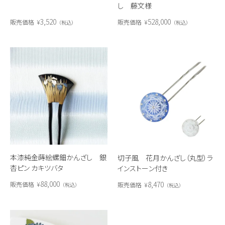
し 藤文様
3,520
528,000
販売価格
¥
販売価格
¥
税込
税込
本漆純金蒔絵螺鈿かんざし 銀
切子風 花月かんざし（丸型）ラ
杏ピン カキツバタ
インストーン付き
88,000
8,470
販売価格
¥
販売価格
¥
税込
税込