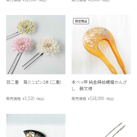
限定商品
羽二重 菊ミニピン1本（二重）
本べっ甲 純金蒔絵螺鈿かんざ
し 藤文様
3,520
528,000
販売価格
¥
販売価格
¥
税込
税込