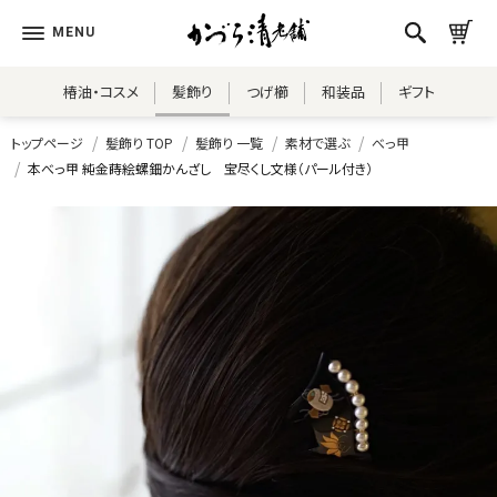
椿油・コスメ
髪飾り
つげ櫛
和装品
ギフト
トップページ
髪飾り TOP
髪飾り 一覧
素材で選ぶ
べっ甲
本べっ甲 純金蒔絵螺鈿かんざし 宝尽くし文様（パール付き）