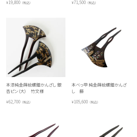
19,800
71,500
¥
¥
税込
税込
本漆純金蒔絵螺鈿かんざし 銀
本べっ甲 純金蒔絵螺鈿かんざ
杏ピン（大） 竹文様
し 藤
62,700
105,600
¥
¥
税込
税込