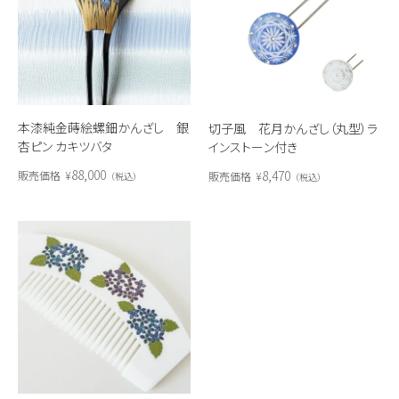
本漆純金蒔絵螺鈿かんざし 銀
切子風 花月かんざし（丸型）ラ
杏ピン カキツバタ
インストーン付き
88,000
8,470
販売価格
¥
販売価格
¥
税込
税込