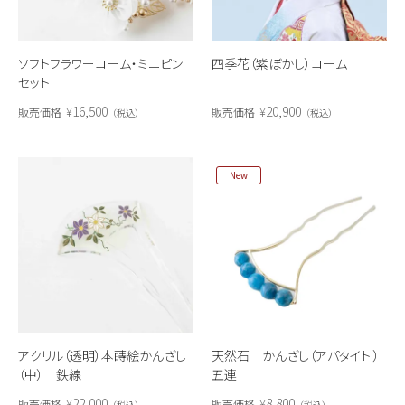
ソフトフラワーコーム・ミニピン
四季花（紫ぼかし）コーム
セット
16,500
20,900
販売価格
¥
販売価格
¥
税込
税込
New
アクリル（透明）本蒔絵かんざし
天然石 かんざし（アパタイト ）
（中） 鉄線
五連
22,000
8,800
販売価格
¥
販売価格
¥
税込
税込