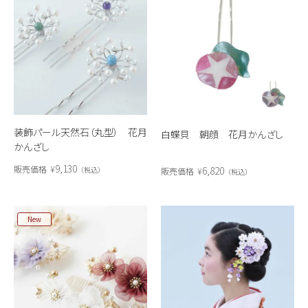
装飾パール天然石（丸型） 花月
白蝶貝 朝顔 花月かんざし
かんざし
9,130
販売価格
¥
6,820
税込
販売価格
¥
税込
New