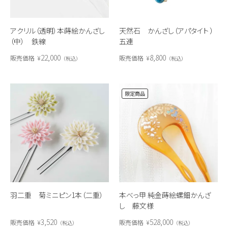
アクリル（透明）本蒔絵かんざし
天然石 かんざし（アパタイト ）
（中） 鉄線
五連
22,000
8,800
販売価格
¥
販売価格
¥
税込
税込
限定商品
羽二重 菊ミニピン1本（二重）
本べっ甲 純金蒔絵螺鈿かんざ
し 藤文様
3,520
528,000
販売価格
¥
販売価格
¥
税込
税込