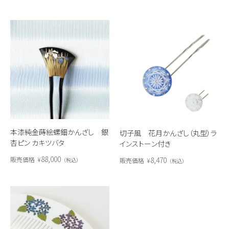
本漆純金蒔絵螺鈿かんざし 銀
切子風 花月かんざし（丸型）ラ
杏ピン カキツバタ
インストーン付き
88,000
8,470
販売価格
¥
販売価格
¥
税込
税込