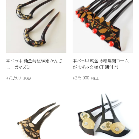
本べっ甲 純金蒔絵螺鈿かんざ
本べっ甲 純金蒔絵螺鈿コーム
し ガマズミ
がまずみ文様（珊瑚付き）
71,500
275,000
¥
¥
税込
税込