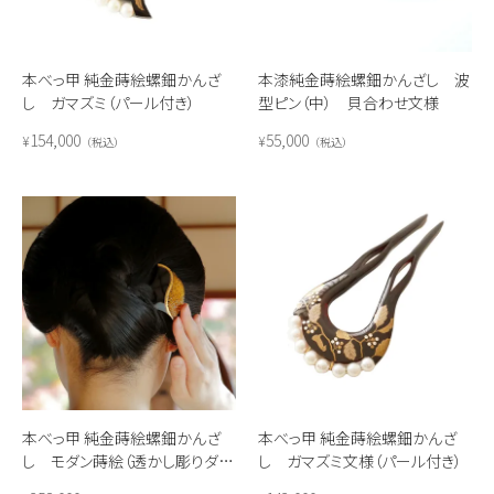
本べっ甲 純金蒔絵螺鈿かんざ
本漆純金蒔絵螺鈿かんざし 波
し ガマズミ（パール付き）
型ピン（中） 貝合わせ文様
154,000
55,000
¥
¥
税込
税込
本べっ甲 純金蒔絵螺鈿かんざ
本べっ甲 純金蒔絵螺鈿かんざ
し モダン蒔絵（透かし彫りダイ
し ガマズミ文様（パール付き）
ヤ） 大