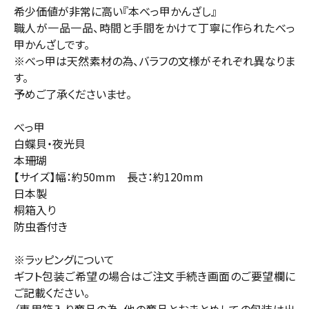
希少価値が非常に高い『本べっ甲かんざし』
職人が一品一品、時間と手間をかけて丁寧に作られたべっ
甲かんざしです。
※べっ甲は天然素材の為、バラフの文様がそれぞれ異なりま
す。
予めご了承くださいませ。
べっ甲
白蝶貝・夜光貝
本珊瑚
【サイズ】幅：約50mm 長さ：約120mm
日本製
桐箱入り
防虫香付き
※ラッピングについて
ギフト包装ご希望の場合はご注文手続き画面のご要望欄に
ご記載ください。
（専用箱入り商品の為、他の商品とおまとめしての包装は出