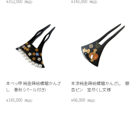
352,000
143,000
¥
¥
税込
税込
本べっ甲 純金蒔絵螺鈿かんざ
本漆純金蒔絵螺鈿かんざし 銀
し 春秋（パール付き）
杏ピン 宝尽くし文様
143,000
66,000
¥
¥
税込
税込