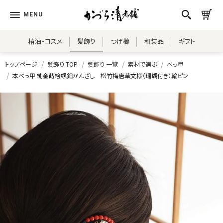
椿油・コスメ
髪飾り
つげ櫛
和装品
ギフト
トップページ
髪飾り TOP
髪飾り 一覧
素材で選ぶ
べっ甲
本べっ甲 純金蒔絵螺鈿かんざし 松竹梅唐草文様（珊瑚付き）輪ピン