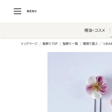
椿油・コスメ
トップページ
髪飾り TOP
髪飾り 一覧
種類で選ぶ
つまみ