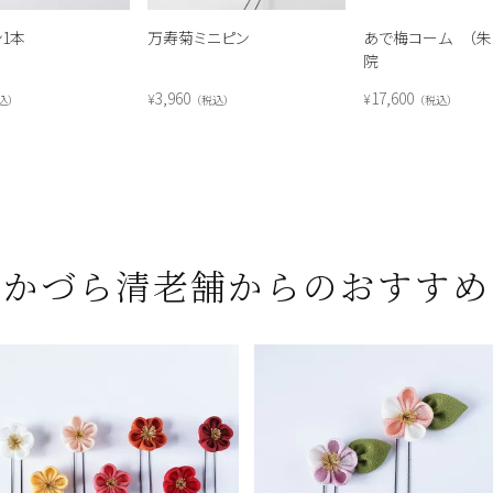
1本
万寿菊ミニピン
あで梅コーム （朱
院
3,960
17,600
¥
¥
込
税込
税込
かづら清老舗からのおすすめ