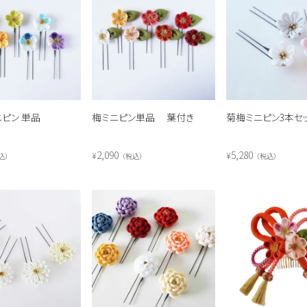
ピン 単品
梅ミニピン単品 葉付き
菊梅ミニピン3本セ
2,090
5,280
¥
¥
込
税込
税込