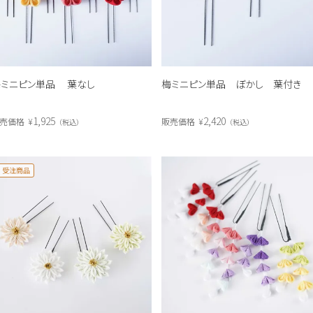
梅ミニピン単品 葉なし
梅ミニピン単品 ぼかし 葉付き
1,925
2,420
売価格
¥
販売価格
¥
税込
税込
受注商品