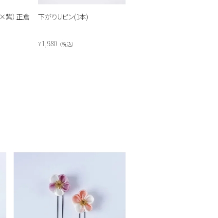
×紫）正倉
下がりUピン(1本)
1,980
¥
税込