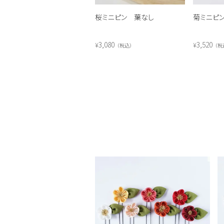
桜ミニピン 葉なし
菊ミニピン
3,080
3,520
¥
¥
税込
税