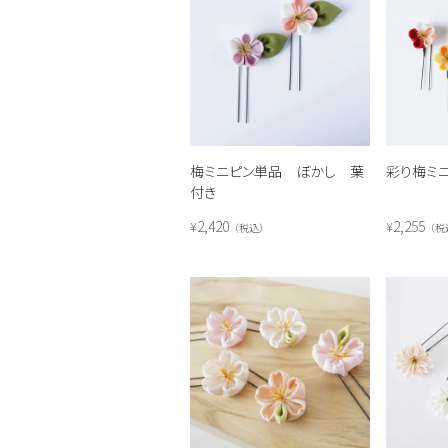
梅ミニピン単品 ぼかし 葉
彩り梅ミニ
付き
2,420
2,255
¥
¥
税込
税