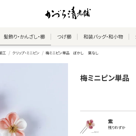
髪飾り・かんざし・櫛
つげ櫛
和装バッグ・和小物
細工
クリップ・ミニピン
梅ミニピン単品 ぼかし 葉なし
梅ミニピン単品
紫
残りわずか