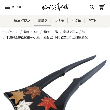
椿油・コスメ
髪飾り
つげ櫛
和装品
ギフト
トップページ
髪飾り TOP
髪飾り 一覧
素材で選ぶ
漆
本漆純金蒔絵螺鈿かんざし 波型ピン（中）紅葉づくし文様（黒色）