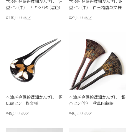
本漆純金蒔絵螺鈿かんざし 波
本漆純金蒔絵螺鈿かんざし 波
型ピン（中） カキツバタ（溜色）
型ピン（中） 白玉椿唐草文様
110,000
82,500
¥
¥
税込
税込
本漆純金蒔絵螺鈿かんざし 幅
本漆純金蒔絵螺鈿かんざし 銀
広輪ピン 蝶文様
杏ピン（小） 秋草図蒔絵
49,500
46,200
¥
¥
税込
税込