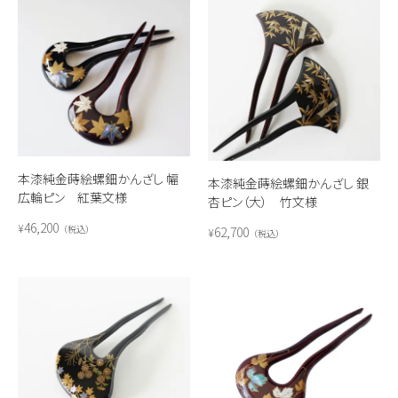
本漆純金蒔絵螺鈿かんざし 幅
本漆純金蒔絵螺鈿かんざし 銀
広輪ピン 紅葉文様
杏ピン（大） 竹文様
46,200
¥
税込
62,700
¥
税込