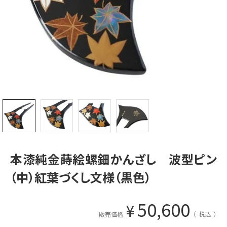
本漆純金蒔絵螺鈿かんざし 波型ピン
（中）紅葉づくし文様（黒色）
50,600
¥
税込
販売価格