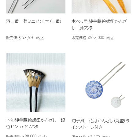
羽二重 菊ミニピン1本（二重）
本べっ甲 純金蒔絵螺鈿かんざ
し 藤文様
3,520
528,000
販売価格
¥
販売価格
¥
税込
税込
本漆純金蒔絵螺鈿かんざし 銀
切子風 花月かんざし（丸型）ラ
杏ピン カキツバタ
インストーン付き
88,000
8,470
販売価格
¥
販売価格
¥
税込