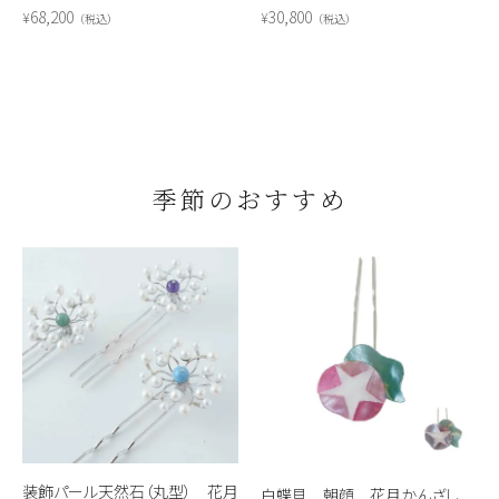
68,200
30,800
¥
¥
税込
税込
季節のおすすめ
装飾パール天然石（丸型） 花月
白蝶貝 朝顔 花月かんざし