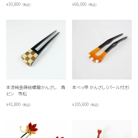
30,800
66,000
¥
¥
税込
税込
本漆純金蒔絵螺鈿かんざし 角
本べっ甲 かんざし（パール付き）
ピン 市松
41,800
105,600
¥
¥
税込
税込