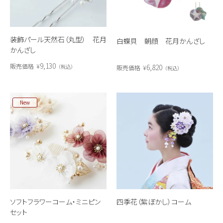
装飾パール天然石（丸型） 花月
白蝶貝 朝顔 花月かんざし
かんざし
9,130
販売価格
¥
6,820
税込
販売価格
¥
税込
New
ソフトフラワーコーム・ミニピン
四季花（紫ぼかし）コーム
セット