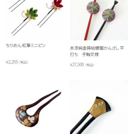
ちりめん 紅葉ミニピン
本漆純金蒔絵螺鈿かんざし 平
打ち 手鞠文様
2,255
¥
税込
27,500
¥
税込