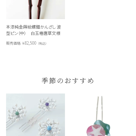
本漆純金蒔絵螺鈿かんざし 波
型ピン（中） 白玉椿唐草文様
82,500
販売価格
¥
税込
季節のおすすめ