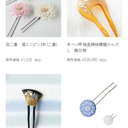
羽二重 菊ミニピン1本（二重）
本べっ甲 純金蒔絵螺鈿かんざ
し 藤文様
3,520
528,000
販売価格
¥
販売価格
¥
税込
税込