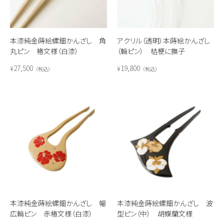
本漆純金蒔絵螺鈿かんざし 角
アクリル（透明）本蒔絵かんざし
丸ピン 椿文様（白漆）
（輪ピン） 桔梗に撫子
27,500
19,800
¥
¥
税込
税込
本漆純金蒔絵螺鈿かんざし 幅
本漆純金蒔絵螺鈿かんざし 波
広輪ピン 赤椿文様（白漆）
型ピン（中） 胡蝶蘭文様