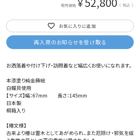
52,800
¥
税込
販売価格
お気に入りに追加
再入荷のお知らせを受け取る
お洒落着や付け下げ・訪問着など幅広くお使いになれます。
本漆塗り純金蒔絵
白蝶貝使用
【サイズ】幅：67mm 長さ：145mm
日本製
桐箱入り
【椿文様】
古来より椿は霊木としてあがめられ、また厄除け・邪気を祓