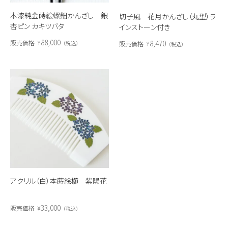
本漆純金蒔絵螺鈿かんざし 銀
切子風 花月かんざし（丸型）ラ
杏ピン カキツバタ
インストーン付き
88,000
8,470
販売価格
¥
販売価格
¥
税込
税込
アクリル（白）本蒔絵櫛 紫陽花
33,000
販売価格
¥
税込