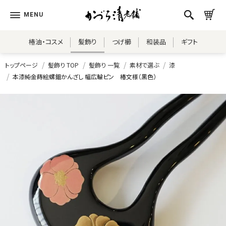
椿油・コスメ
髪飾り
つげ櫛
和装品
ギフト
トップページ
髪飾り TOP
髪飾り 一覧
素材で選ぶ
漆
本漆純金蒔絵螺鈿かんざし 幅広輪ピン 椿文様（黒色）